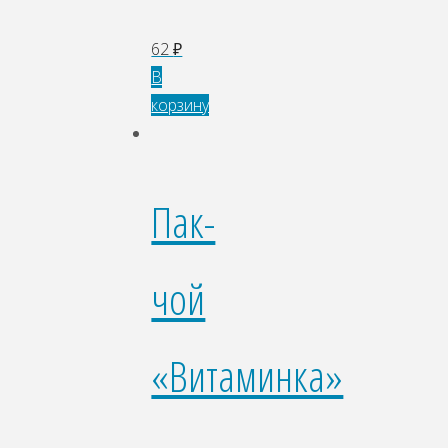
62
₽
В
корзину
Пак-
чой
«Витаминка»