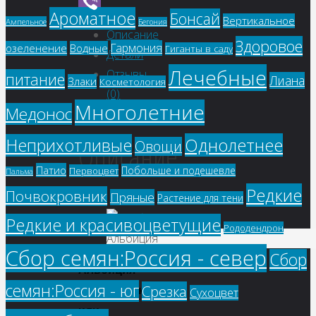
WhatsApp
Ароматное
Бонсай
Вертикальное
Ампельное
Бегония
Viber
Описание
Здоровое
Гармония
озеленение
Водные
Гиганты в саду
Детали
Лечебные
Отзывы
питание
Лиана
Злаки
Косметология
(0)
Многолетние
Медонос
Однолетнее
Неприхотливые
Описание
Овощи
Патио
Побольше и подешевле
Первоцвет
Пальма
Редкие
Почвокровник
Пряные
Растение для тени
Редкие и красивоцветущие
Рододендрон
Альбиция
Сбор семян:Россия - север
Сбор
Альбиция
семян:Россия - юг
Срезка
ленкоранская,
Сухоцвет
или