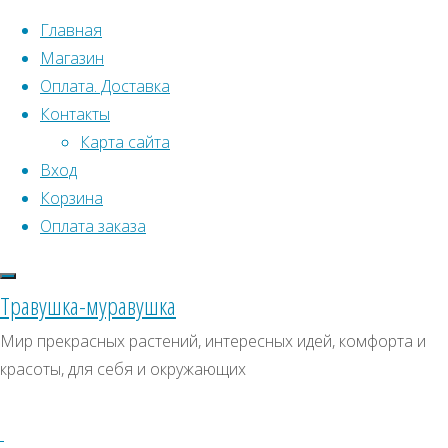
Перейти к содержимому
Главная
Магазин
Оплата. Доставка
Контакты
Карта сайта
Вход
Что искать:
Корзина
Оплата заказа
Поиск
Главная
Искать:
Архивы
Поиск
Семена
Травушка-муравушка
комнатных
Архивы
СКИДКИ, АКЦИИ
Мир прекрасных растений, интересных идей, комфорта и
растений
Все
Альбиция
красоты, для себя и окружающих
Категории магазина
комнатные
семена
Альбиция
Клубни, луковицы
«Шелковый
Семена комнатных растений