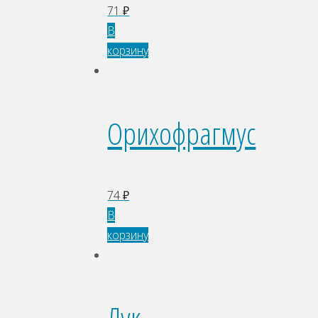
71
₽
В
корзину
Орихофрагмус
74
₽
В
корзину
Лук-