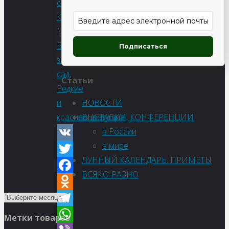
семена
,
Красивоцветущие
Метки:
Бонсай
,
Подписаться
зимний
сад
,
Статьи
Редкие
НОВОСТИ
и
ВЫСТАВКИ, КОНФЕРЕНЦИИ
красивоцветущие
в России
в мире
VK
ЛУННЫЙ КАЛЕНДАРЬ. ПРИМЕТЫ
Twitter
ВСЯКО-РАЗНО
Facebook
Odnoklassniki
Telegram
Метки товаров