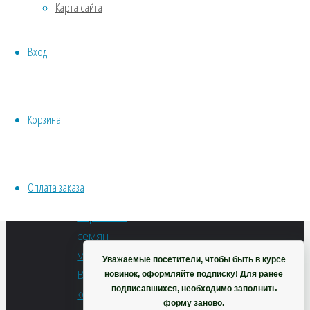
Альбиция
Карта сайта
Хвойники
"Шелковый
Пряные/лечебные
путь"
Вход
Овощи
Все семена открытого грунта
В
Эксперимент
корзину
Весь перечень семян магазина
Корзина
Артикул:
ИНСТРУМЕНТЫ, ОБОРУДОВАНИЕ
КР0033
Инструменты
Категории:
Кашпо, горшки
Бонсай
,
Оплата заказа
Весь
Корзина
перечень
семян
магазина
,
Уважаемые посетители, чтобы быть в курсе
Все
новинок, оформляйте подписку! Для ранее
подписавшихся, необходимо заполнить
комнатные
форму заново.