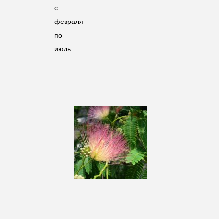
с
февраля
по
июль.