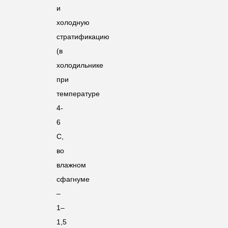
и
холодную
стратификацию
(в
холодильнике
при
температуре
4-
6
С,
во
влажном
сфагнуме
–
1–
1,5