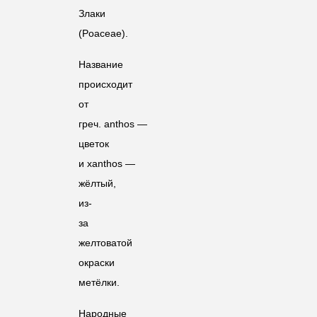
Злаки
(
Poaceae
).
Название
происходит
от
греч.
anthos
—
цветок
и
xanthos
—
жёлтый,
из-
за
желтоватой
окраски
метёлки.
Народные