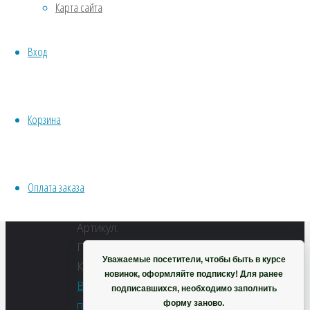
Карта сайта
Хвойники
Семена
Пряные/лечебные
— 4
Вход
Овощи
шт
Все семена открытого грунта
Эксперимент
Количество
Весь перечень семян магазина
Душистый
Корзина
ИНСТРУМЕНТЫ, ОБОРУДОВАНИЕ
колосок
Инструменты
альпийский
Кашпо, горшки
Оплата заказа
В
Корзина
корзину
Артикул:
П0087
Уважаемые посетители, чтобы быть в курсе
Категории:
новинок, оформляйте подписку! Для ранее
Весь
подписавшихся, необходимо заполнить
перечень
форму заново.