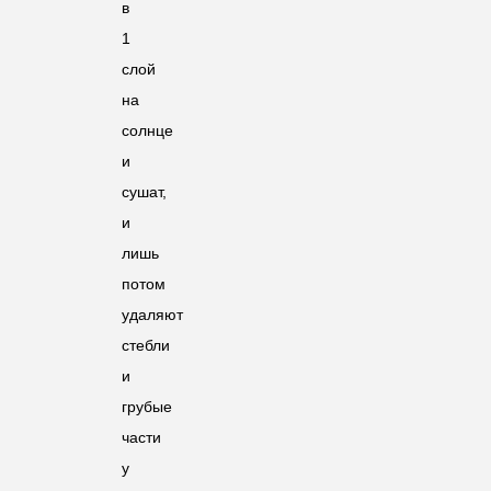
в
1
слой
на
солнце
и
сушат,
и
лишь
потом
удаляют
стебли
и
грубые
части
у