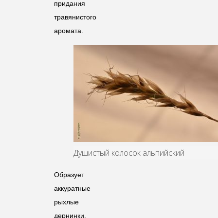
придания
травянистого
аромата.
Душистый колосок альпийский
Образует
аккуратные
рыхлые
дернинки.