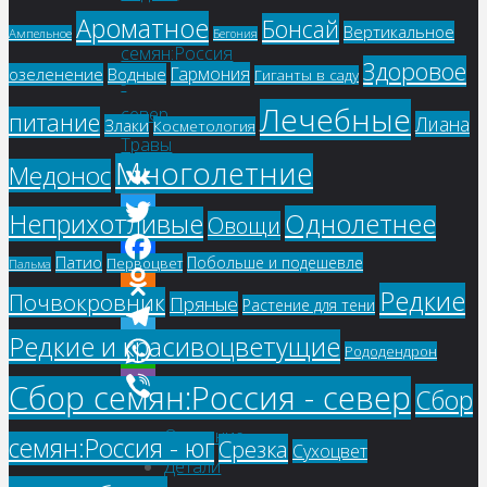
Ароматное
Сбор
Бонсай
Вертикальное
Ампельное
Бегония
семян:Россия
Здоровое
Гармония
озеленение
Водные
Гиганты в саду
-
Лечебные
север
,
питание
Лиана
Злаки
Косметология
Травы
Многолетние
Медонос
VK
Однолетнее
Неприхотливые
Овощи
Twitter
Патио
Побольше и подешевле
Первоцвет
Пальма
Facebook
Редкие
Почвокровник
Пряные
Растение для тени
Odnoklassniki
Редкие и красивоцветущие
Telegram
Рододендрон
WhatsApp
Сбор семян:Россия - север
Сбор
Viber
Описание
семян:Россия - юг
Срезка
Сухоцвет
Детали