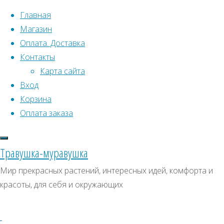
Перейти к содержимому
Главная
Магазин
Оплата. Доставка
Контакты
Карта сайта
Вход
Что искать:
Корзина
Оплата заказа
Поиск
Главная
Искать:
Архивы
Поиск
Семена
Травушка-муравушка
растений
Архивы
СКИДКИ, АКЦИИ
Мир прекрасных растений, интересных идей, комфорта и
открытого
красоты, для себя и окружающих
Категории магазина
грунта
Многолетние
Душистый
колосок
Клубни, луковицы
альпийский
Семена комнатных растений