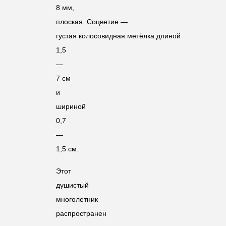
8 мм,
плоская.
Соцветие —
густая колосовидная метёлка длиной
1,5
—
7 см
и
шириной
0,7
—
1,5 см.
Этот
душистый
многолетник
распространен