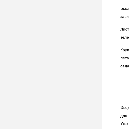
Быст
зави
Лист
зелё
Круп
лета
сада
Эво
для 
Уже 