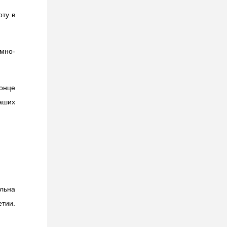
оту в
ёмно-
конце
наших
льна
етии.