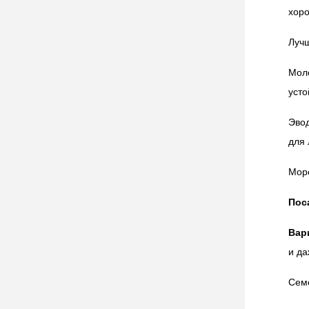
хор
Лучш
Моло
усто
Эвод
для
Моро
Пос
Вар
и да
Семе