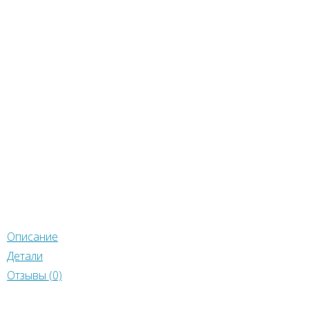
 комнатные семена
,
Все уличные семена
,
Деревья
,
сивоцветущие
Метки:
для дома и улицы
,
Медонос
,
рихотливые
,
Сбор семян:Россия - юг
ter
ebook
klassniki
egram
tsApp
r
Описание
Детали
Отзывы (0)