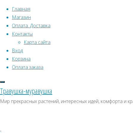
Перейти к содержимому
Главная
Магазин
Оплата. Доставка
Контакты
Карта сайта
Вход
Что искать:
Поиск
Корзина
Гла
Искать:
Оплата заказа
Архивы
Рас
Поиск
Дан
Архивы
СКИДКИ, АКЦИИ
Травушка-муравушка
Метки товаро
Категории магазина
Мир прекрасных растений, интересных идей, комфорта и кр
Аром
Клубни, луковицы
Ампельное
Семена комнатных растений
З
Гиганты в саду
Красивоцветущие
Декоративнолистные