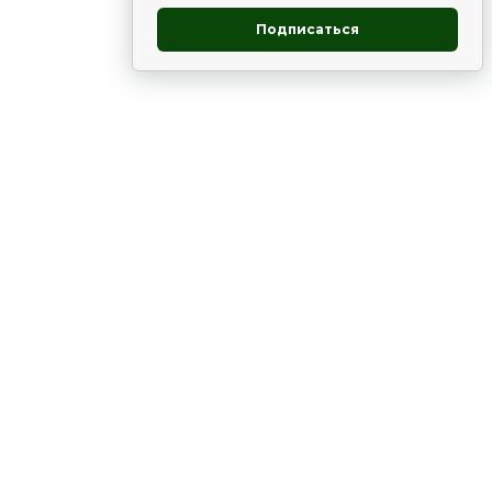
Подписаться
овник
ие
Статьи
Рододендрон
НОВОСТИ
 - юг
ВЫСТАВКИ, КОНФЕРЕНЦИИ
в России
ки
Цветник
Чай
в мире
ЛУННЫЙ КАЛЕНДАРЬ. ПРИМЕТЫ
ВСЯКО-РАЗНО
ина
,