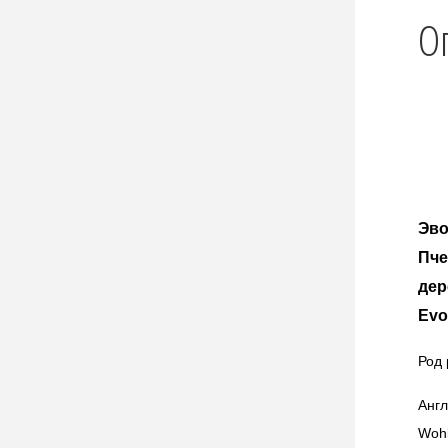
О
Эво
Пче
дер
Evo
Род 
Анг
Wohl