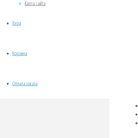
Карта сайта
Все
Овощи
Кра
Все семена открытого грунта
Вход
Неп
Эксперимент
Весь перечень семян магазина
ИНСТРУМЕНТЫ, ОБОРУДОВАНИЕ
VK
Инструменты
Twit
Корзина
Кашпо, горшки
Fac
Odno
Tel
Оплата заказа
Wha
Vibe