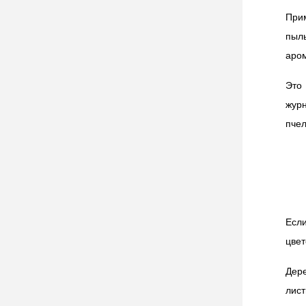
Прим
пыл
аро
Это 
журн
пчел
Есл
цвет
Дер
лист