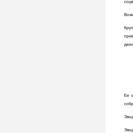
соцв
Возм
Кру
при
деко
Ее 
собр
Эвод
Эво