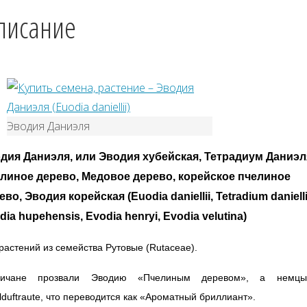
писание
Эводия Даниэля
дия Даниэля, или Эводия хубейская, Тетрадиум Даниэл
линое дерево, Медовое дерево, корейское пчелиное
ево, Эводия корейская (Euodia daniellii,
Tetradium
danielli
dia hupehensis, Evodia henryi, Evodia velutina)
растений из семейства Рутовые (Rutaceae).
личане прозвали Эводию «Пчелиным деревом», а нем
duftraute, что переводится как «Ароматный бриллиант».