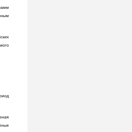
грамм
рным
йских
акого
риод
еная
упные