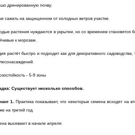
ошо дренированную почву.
е сажать на защищенном от холодных ветров участке.
дые растения нуждаются в укрытии, но со временем становятся 
йчивые к морозам.
ия растёт быстро и подходит как для декоративного садоводства, 
 лесонасаждений.
зостойкость - 5-9 зоны
адка:
Существует несколько способов.
иант 1.
Практика показывает, что некоторые семена всходят на в
же на третий год.
на высевают в начале апреля.