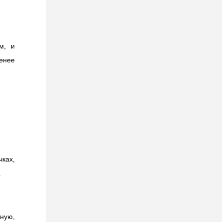
м, и
енее
ках,
.
ную,