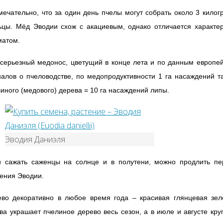
ечательно, что за один день пчелы могут собрать около 3 кило
ьцы. Мёд Эводии схож с акациевым, однако отличается характе
матом.
серьезный медонос, цветущий в конце лета и по данным европе
алов о пчеловодстве, по медопродуктивности 1 га насаждений т
иного (медового) дерева = 10 га насаждений липы.
Эводия Даниэля
и сажать саженцы на солнце и в полутени, можно продлить пе
ения Эводии.
ево декоративно в любое время года – красивая глянцевая зел
ва украшает пчелиное дерево весь сезон, а в июле и августе кр