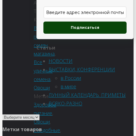
Артикул:
Т0225
Категории:
Весь
Подписаться
перечень
семян
Статьи
магазина
,
НОВОСТИ
Все
ВЫСТАВКИ, КОНФЕРЕНЦИИ
уличные
в России
семена
,
в мире
Овощи
ЛУННЫЙ КАЛЕНДАРЬ. ПРИМЕТЫ
Метки:
ВСЯКО-РАЗНО
Здоровое
питание
,
Овощи
,
Метки товаров
Съедобные
,