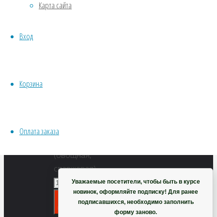
Карта сайта
Хвойники
Пряные/лечебные
86
₽
Вход
Овощи
Все семена открытого грунта
Семена
Эксперимент
—
Весь перечень семян магазина
7
Корзина
ИНСТРУМЕНТЫ, ОБОРУДОВАНИЕ
шт
Инструменты
Количество
Кашпо, горшки
Фасоль
Оплата заказа
Пеструшка
Корзина
(овощная,
спаржевая)
Уважаемые посетители, чтобы быть в курсе
новинок, оформляйте подписку! Для ранее
В
подписавшихся, необходимо заполнить
корзину
форму заново.