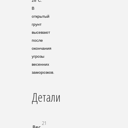
28°С.
В
открытый
грунт
высевают
после
окончания
угрозы
весенних
заморозков.
Детали
21
Вес