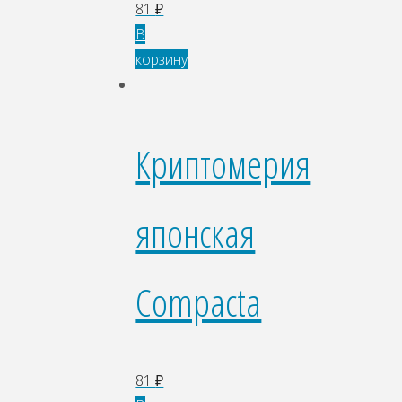
81
₽
В
корзину
Криптомерия
японская
Compacta
81
₽