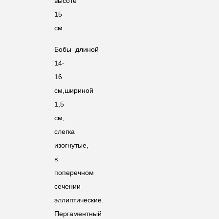
высоте
15
см.
Бобы длиной
14-
16
см,шириной
1,5
см,
слегка
изогнутые,
в
поперечном
сечении
эллиптические.
Пергаментный