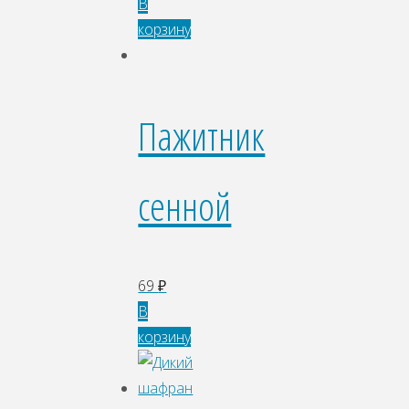
В
корзину
Пажитник
сенной
69
₽
В
корзину