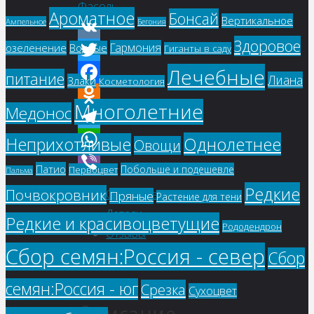
Фасоль
Ароматное
Бонсай
Вертикальное
Ампельное
Бегония
Здоровое
Гармония
озеленение
Водные
Гиганты в саду
VK
Лечебные
Twitter
питание
Лиана
Злаки
Косметология
Facebook
Многолетние
Медонос
Odnoklassniki
Telegram
Однолетнее
Неприхотливые
Овощи
WhatsApp
Патио
Побольше и подешевле
Первоцвет
Пальма
Viber
Редкие
Почвокровник
Описание
Пряные
Растение для тени
Детали
Редкие и красивоцветущие
Рододендрон
Отзывы
Сбор семян:Россия - север
(0)
Сбор
семян:Россия - юг
Срезка
Сухоцвет