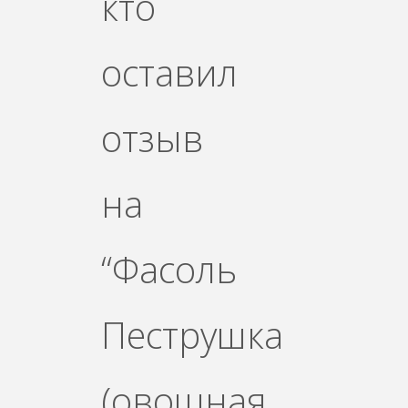
кто
оставил
отзыв
на
“Фасоль
Пеструшка
(овощная,