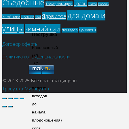
Описание
Съедобные
Травы
Томат,помидор
Фасоль
Тыква
для дома и
Ядовитое
Хвойники
Цветник
Чай
Фасоль
улицы
зимний сад
суккулент
помидор
Пеструшка
Договор оферты
Раннеспелый
(50
Политика конфиденциальности
-57
дней
от
© 2013-2025
Все права защищены.
полных
Травушка-Муравушка
всходов
до
начала
плодоношения)
сорт