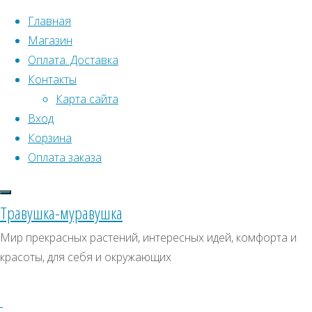
Перейти к содержимому
Главная
Магазин
Оплата. Доставка
Контакты
Карта сайта
Вход
Что искать:
Корзина
Оплата заказа
Поиск
Главная
Искать:
Архивы
Поиск
Семена
Травушка-муравушка
растений
Архивы
СКИДКИ, АКЦИИ
Мир прекрасных растений, интересных идей, комфорта и
открытого
красоты, для себя и окружающих
Категории магазина
грунта
Все
уличные
Клубни, луковицы
семена
Фасоль
Семена комнатных растений