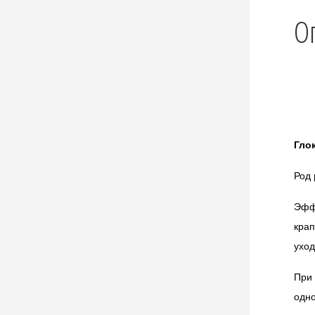
О
Гло
Род 
Эфф
крап
уход
При
одно