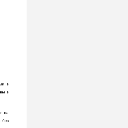
ми в
ивы в
в на
о без