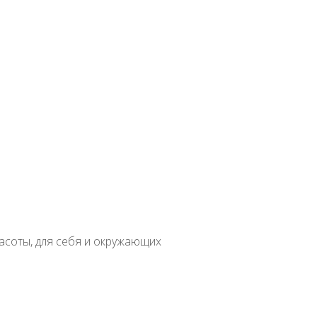
вная
Семена комнатных растений
Все комнатные
ена
Глоксиния «Тигрина микс»
в
асоты, для себя и окружающих
атное
Бонсай
Вертикальное озеленение
Водные
Бегония
Лечебны
доровое питание
Злаки
Косметология