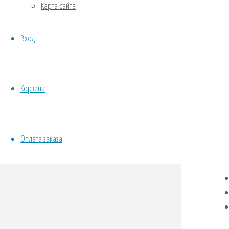
Карта сайта
Овощи
В к
Все семена открытого грунта
Арт
Вход
Эксперимент
ком
Весь перечень семян магазина
ИНСТРУМЕНТЫ, ОБОРУДОВАНИЕ
VK
Инструменты
Корзина
Twit
Кашпо, горшки
Fac
Odno
Оплата заказа
Tel
Wha
Vibe