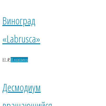
Виноград
«Labrusca»
81
₽
В корзину
Десмодиум
вращающийся