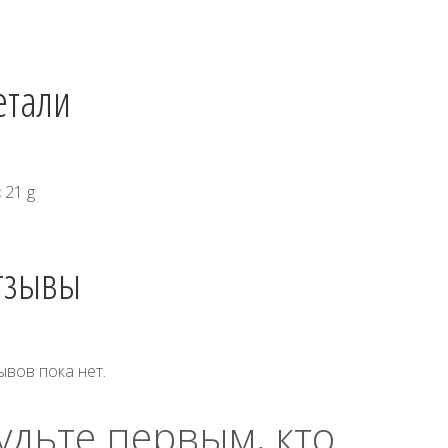
етали
с
21 g
тзывы
ывов пока нет.
удьте первым, кто