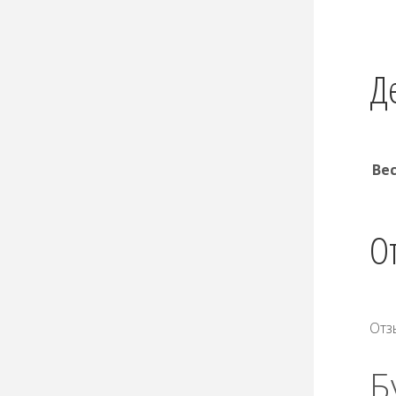
Д
Ве
О
Отз
Б