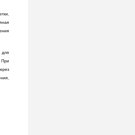
етки,
яная
тения
 для
 При
ерез
ния,