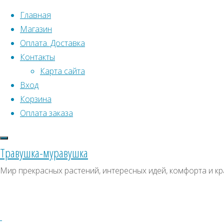
Перейти к содержимому
Главная
Магазин
Оплата. Доставка
Контакты
Карта сайта
Вход
Что искать:
Поиск
Корзина
Гла
Искать:
Оплата заказа
Архивы
Поиск
сем
Архивы
СКИДКИ, АКЦИИ
Травушка-муравушка
Метки товаро
Категории магазина
Мир прекрасных растений, интересных идей, комфорта и кр
Аром
Клубни, луковицы
Ампельное
Семена комнатных растений
З
Гиганты в саду
Красивоцветущие
Декоративнолистные