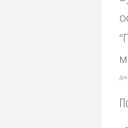
о
“
м
Для
П