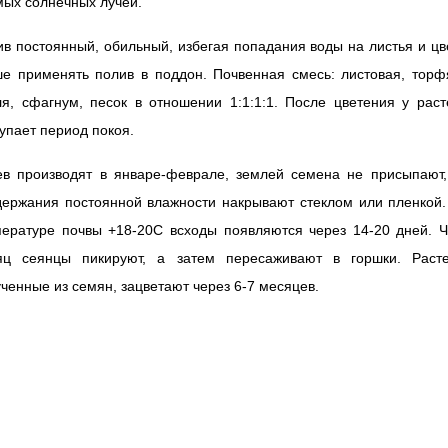
ых солнечных лучей.
в постоянный, обильный, избегая попадания воды на листья и цв
ше применять полив в поддон. Почвенная смесь: листовая, торф
я, сфагнум, песок в отношении 1:1:1:1. После цветения у рас
упает период покоя.
ев производят в январе-феврале, землей семена не присыпают,
держания постоянной влажности накрывают стеклом или пленкой.
пературе почвы +18-20С всходы появляются через 14-20 дней. Ч
яц сеянцы пикируют, а затем пересаживают в горшки. Расте
ченные из семян, зацветают через 6-7 месяцев.