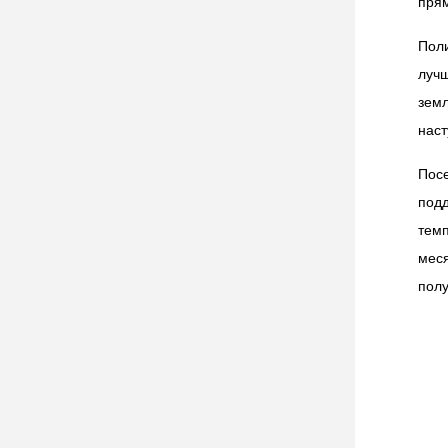
прям
Поли
луч
земл
наст
Пос
под
тем
мес
полу