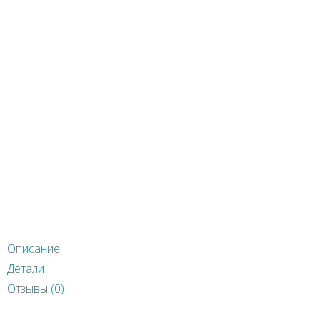
орзину
икул:
КР0062
Категории:
Весь перечень семян магазина
,
Вс
натные семена
,
Красивоцветущие
ter
ebook
klassniki
egram
tsApp
r
Описание
Детали
Отзывы (0)