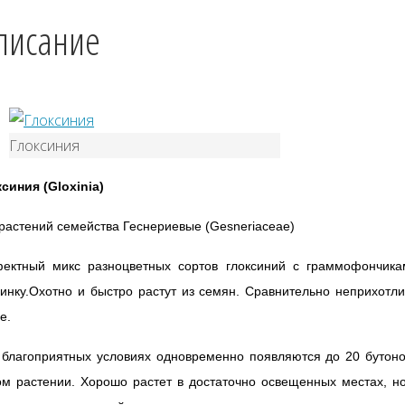
писание
Глоксиния
ксиния (
Gloxinia
)
растений семейства Геснериевые (
Gesneriaceae
)
ектный микс разноцветных сортов глоксиний с граммофончика
инку.Охотно и быстро растут из семян. Сравнительно неприхотл
е.
 благоприятных условиях одновременно появляются до 20 бутоно
м растении. Хорошо растет в достаточно освещенных местах, н