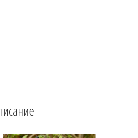
ter
ebook
klassniki
egram
tsApp
r
Описание
Детали
Отзывы (0)
писание