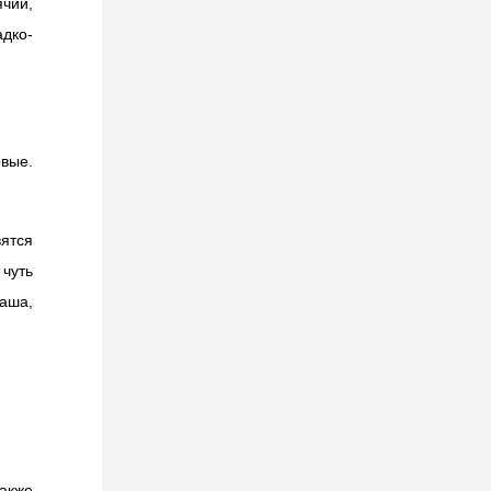
ячий,
дко-
овые.
ятся
чуть
каша,
акже