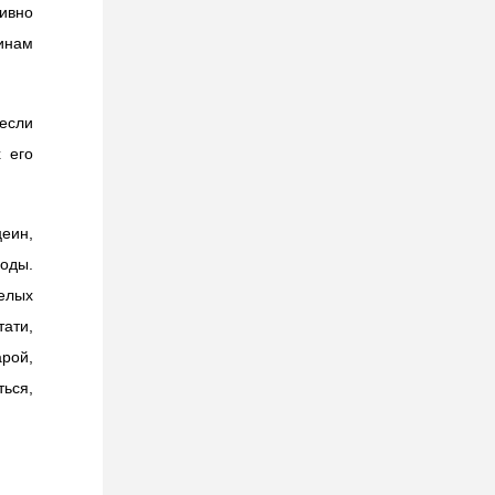
ивно
инам
если
х его
цеин,
годы.
елых
ати,
арой,
ься,