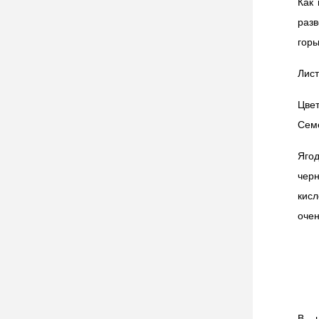
Как 
раз
горь
Лист
Цвет
Семе
Яго
чер
кисл
оче
В н