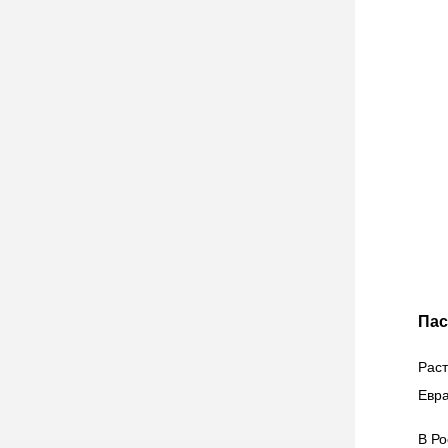
Пас
Рас
Евра
В Ро