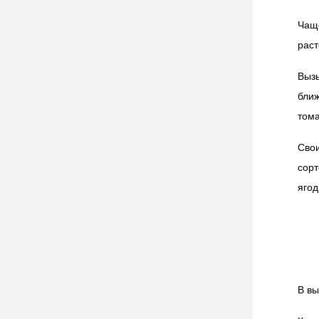
Чащ
раст
Выз
бли
тома
Сво
сорт
ягод
В вы