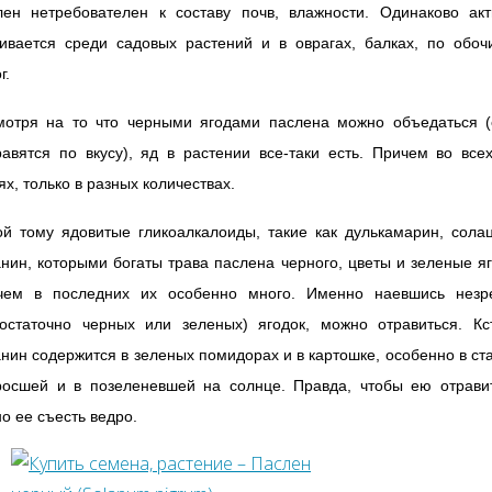
лен нетребователен к составу почв, влажности. Одинаково акт
вивается среди садовых растений и в оврагах, балках, по обоч
г.
мотря на то что черными ягодами паслена можно объедаться (
авятся по вкусу), яд в растении все-таки есть. Причем во все
ях, только в разных количествах.
й тому ядовитые гликоалкалоиды, такие как дулькамарин, сола
нин, которыми богаты трава паслена черного, цветы и зеленые я
чем в последних их особенно много. Именно наевшись незр
достаточно черных или зеленых) ягодок, можно отравиться. Кст
нин содержится в зеленых помидорах и в картошке, особенно в ст
росшей и в позеленевшей на солнце. Правда, чтобы ею отравит
о ее съесть ведро.