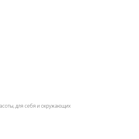
вная
Семена растений открытого грунта
Однолетние
Паслен
ный
в
асоты, для себя и окружающих
атное
Бонсай
Вертикальное озеленение
Водные
Бегония
Лечебны
доровое питание
Злаки
Косметология