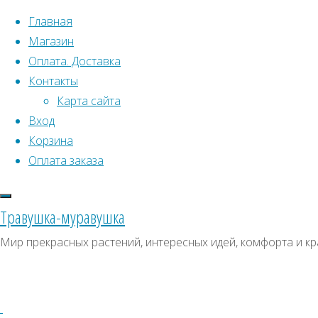
Перейти к содержимому
Главная
Магазин
Оплата. Доставка
Контакты
Карта сайта
Вход
Что искать:
Поиск
Корзина
Гла
Искать:
Оплата заказа
Архивы
Поиск
чер
Архивы
СКИДКИ, АКЦИИ
Травушка-муравушка
Метки товаро
Категории магазина
Мир прекрасных растений, интересных идей, комфорта и кр
Аром
Клубни, луковицы
Ампельное
Семена комнатных растений
З
Гиганты в саду
Красивоцветущие
Декоративнолистные