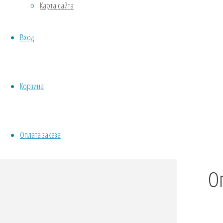
VK
Карта сайта
Овощи
Twit
Все семена открытого грунта
Fac
Вход
Эксперимент
Odno
Весь перечень семян магазина
ИНСТРУМЕНТЫ, ОБОРУДОВАНИЕ
Tel
Инструменты
Wha
Корзина
Кашпо, горшки
Vibe
Оплата заказа
О