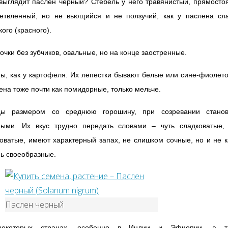
выглядит паслен черный? Стебель у него травянистый, прямосто
ветвленный, но не вьющийся и не ползучий, как у паслена сла
кого (красного).
очки без зубчиков, овальные, но на конце заостренные.
ы, как у картофеля. Их лепестки бывают белые или сине-фиолет
на тоже почти как помидорные, только мельче.
ды размером со среднюю горошину, при созревании станов
ными. Их вкус трудно передать словами – чуть сладковатые, 
оватые, имеют характерный запах, не слишком сочные, но и не 
нь своеобразные.
Паслен черный
екоторых странах, особенно в Индии и Эфиопии, а т