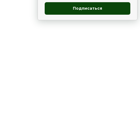
Подписаться
овник
ие
Статьи
Рододендрон
НОВОСТИ
 - юг
ВЫСТАВКИ, КОНФЕРЕНЦИИ
в России
ки
Цветник
Чай
в мире
ЛУННЫЙ КАЛЕНДАРЬ. ПРИМЕТЫ
ВСЯКО-РАЗНО