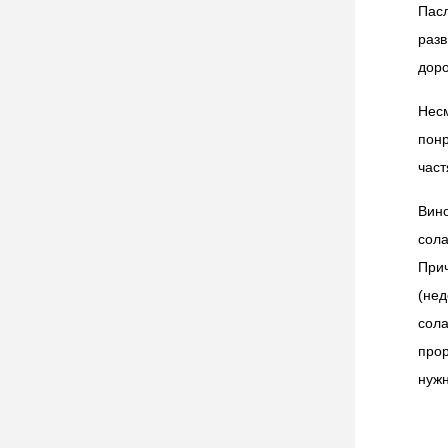
Пас
раз
доро
Нес
понр
част
Вино
сола
При
(не
сола
про
нужн