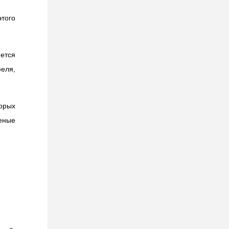
того
ется
еля,
орых
леные