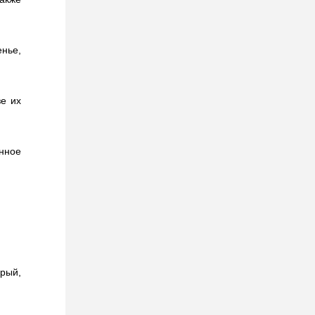
енье,
зе их
нное
рый,