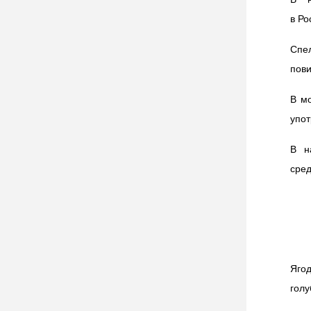
в Ро
Спел
пови
В мо
упот
В н
сред
Яго
голу