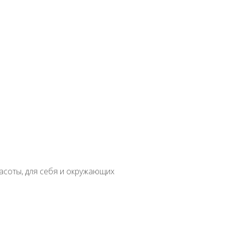
вная
Семена растений открытого грунта
Многолетние
Роза
ылья Ангелов»
в
асоты, для себя и окружающих
атное
Бонсай
Вертикальное озеленение
Водные
Бегония
Лечебны
доровое питание
Злаки
Косметология