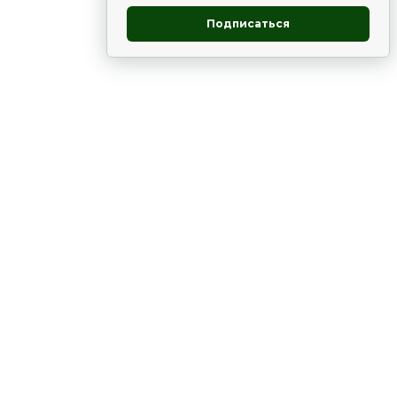
Подписаться
овник
ие
Статьи
Рододендрон
НОВОСТИ
 - юг
ВЫСТАВКИ, КОНФЕРЕНЦИИ
в России
ки
Цветник
Чай
в мире
ЛУННЫЙ КАЛЕНДАРЬ. ПРИМЕТЫ
ВСЯКО-РАЗНО
е