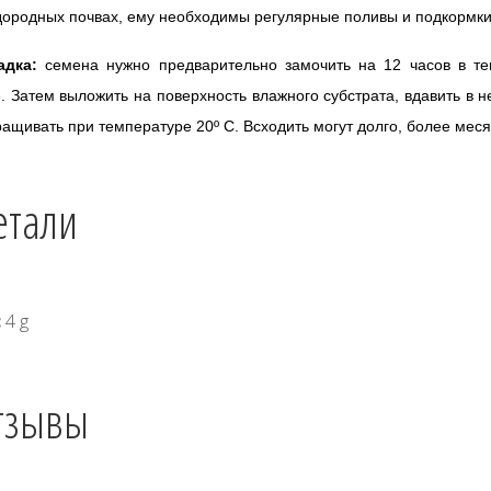
ородных почвах, ему необходимы регулярные поливы и подкормки
адка:
семена нужно предварительно замочить на 12 часов в те
. Затем выложить на поверхность влажного субстрата, вдавить в н
ащивать при температуре 20º С. Всходить могут долго, более меся
етали
с
4 g
тзывы