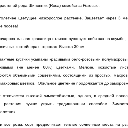
растений рода Шиповник (Rosa) семейства Розовые.
голетнее цветущее низкорослое растение. Зацветает через 3 ме
е посева!
очаровательная красавица отлично чувствует себя как на клумбе, 
зличных контейнерах, горшках. Высота 30 см.
пактные кустики усыпаны красивыми бело-розовыми полумахровы
ровыми (не менее 80%) цветками. Мелкие, кожистые лист
роются объемными соцветиями, состоящими из простых, махров
махровых цветков. Обильное цветение продолжается до заморозк
т отличается высокой зимостойкостью, однако, в средней полос
у растения лучше укрыть традиционным способом. Зимосто
олетник.
 и все розы, сорт предпочитает теплые солнечные места на ры