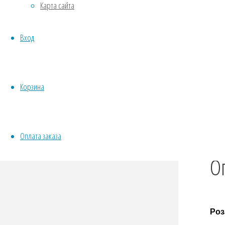
Карта сайта
Twit
Овощи
Fac
Все семена открытого грунта
Вход
Эксперимент
Odno
Весь перечень семян магазина
Tel
ИНСТРУМЕНТЫ, ОБОРУДОВАНИЕ
Wha
Инструменты
Корзина
Vibe
Кашпо, горшки
Оплата заказа
О
Роз