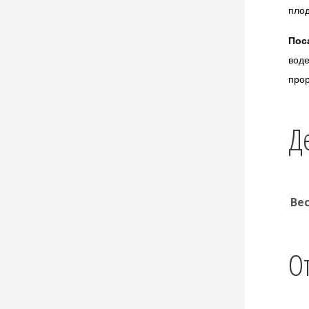
плод
Пос
воде
прор
Д
Ве
О