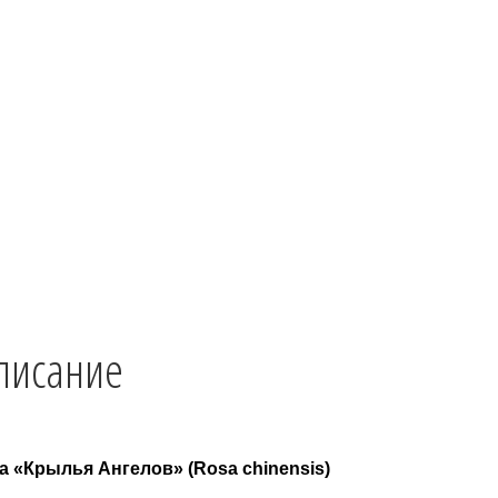
ter
ebook
klassniki
egram
tsApp
r
Описание
Детали
Отзывы (0)
писание
а «Крылья Ангелов» (Rosa chinensis)