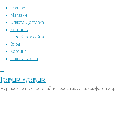
Перейти к содержимому
Главная
Магазин
Оплата. Доставка
Контакты
Карта сайта
Вход
Что искать:
Поиск
Корзина
Гла
Искать:
Оплата заказа
Архивы
Поиск
«Кр
Архивы
СКИДКИ, АКЦИИ
Травушка-муравушка
Метки товаро
Категории магазина
Мир прекрасных растений, интересных идей, комфорта и кр
Аром
Клубни, луковицы
Ампельное
Семена комнатных растений
З
Гиганты в саду
Красивоцветущие
Декоративнолистные