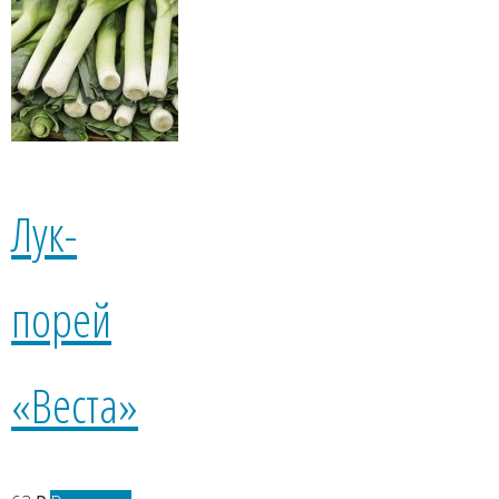
Лук-
порей
«Веста»