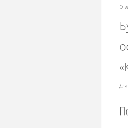
Отз
Б
о
«
Для
П