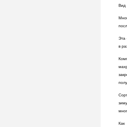
Вид 
Мно
посл
Эта 
в ра
Ком
мах
зак
полу
Сор
зим
мног
Как