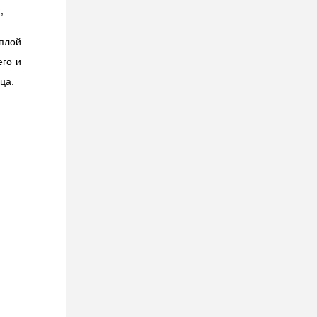
,
плой
его и
ца.