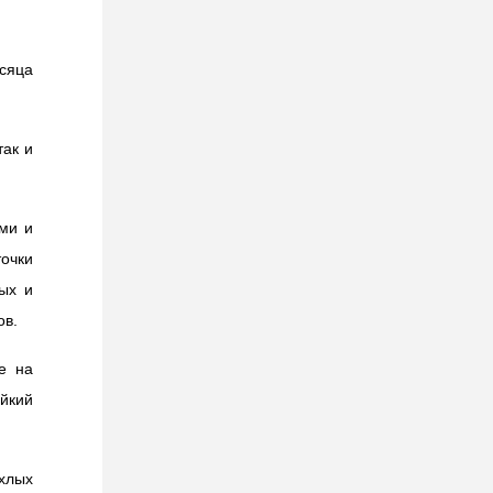
сяца
так и
ми и
очки
ых и
ов.
е на
йкий
хлых