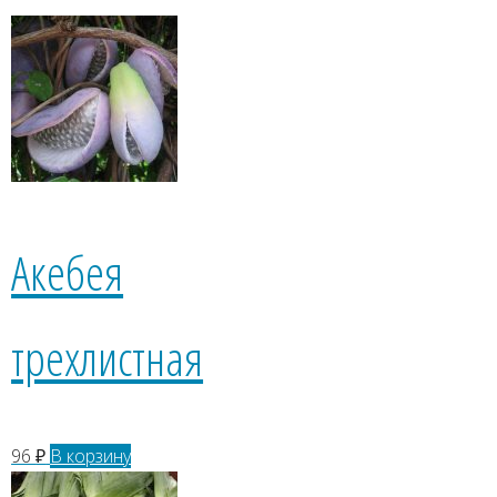
Акебея
трехлистная
96
₽
В корзину