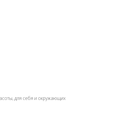
вная
Семена комнатных растений
Все комнатные
ена
Саподилла
в
асоты, для себя и окружающих
атное
Бонсай
Вертикальное озеленение
Водные
Бегония
Лечебны
доровое питание
Злаки
Косметология