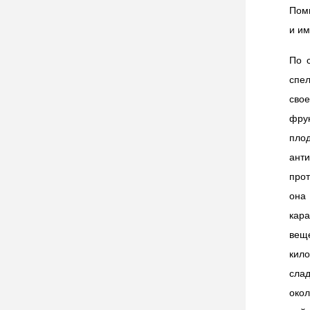
Пом
и им
По 
спе
сво
фру
пло
ант
про
она
кара
вещ
кило
слад
окол