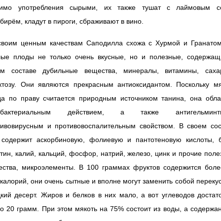
имо употребления сырыми, их также тушат с лаймовым с
бирём, кладут в пироги, сбраживают в вино.
своим ценным качествам Саподилла схожа с Хурмой и Гранатом
лые плоды не только очень вкусные, но и полезные, содержащ
ем составе дубильные вещества, минералы, витамины, сахар
ктозу. Они являются прекрасным антиоксидантом. Поскольку мя
да по праву считается природным источником танина, она обла
ибактериальным действием, а также антигельминт
тивовирусным и противовоспалительным свойством. В своем сос
 содержит аскорбиновую, фолиевую и пантотеновую кислоты, б
тин, калий, кальций, фосфор, натрий, железо, цинк и прочие пол
ества, микроэлементы. В 100 граммах фруктов содержится боле
калорий, они очень сытные и вполне могут заменить собой переку
кий десерт. Жиров и белков в них мало, а вот углеводов достат
о 20 грамм. При этом мякоть на 75% состоит из воды, а содержа