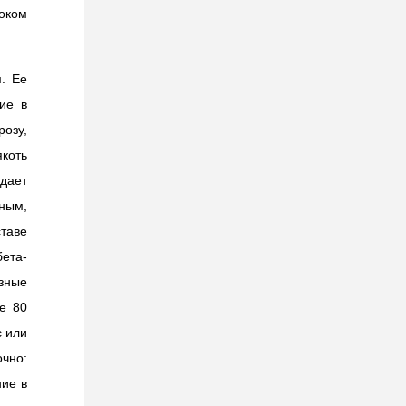
оком
. Ее
ие в
озу,
коть
дает
ным,
таве
ета-
езные
е 80
с или
очно:
ние в