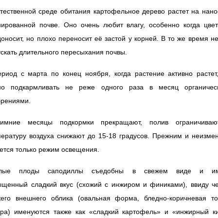
тественной среде обитания картофельное дерево растет на нан
нированной почве. Оно очень любит влагу, особенно когда цвет
оносит, но плохо переносит её застой у корней. В то же время н
скать длительного пересыхания почвы.
риод с марта по конец ноября, когда растение активно растет
но подкармливать не реже одного раза в месяц органичес
брениями.
имние месяцы подкормки прекращают, полив ограничиваю
пературу воздуха снижают до 15-18 градусов. Прежним и неизме
ется только режим освещения.
лые плоды саподиллы съедобны в свежем виде и и
ыщенный сладкий вкус (схожий с инжиром и финиками), ввиду че
жего внешнего облика (овальная форма, бледно-коричневая то
ура) именуются также как «сладкий картофель» и «инжирный ки