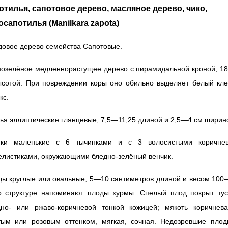
отилья, сапотовое дерево, масляное дерево, чико,
осапотилья (Manilkara zapota)
довое дерево семейства Сапотовые.
нозелёное медленнорастущее дерево с пирамидальной кроной, 1
ысотой. При повреждении коры оно обильно выделяет белый кле
кс.
ья эллиптические глянцевые, 7,5—11,25 длиной и 2,5—4 см ширин
тки маленькие с 6 тычинками и с 3 волосистыми коричне
елистиками, окружающими бледно-зелёный венчик.
ды круглые или овальные, 5—10 сантиметров длиной и весом 100
По структуре напоминают плоды хурмы. Спелый плод покрыт тус
дно- или ржаво-коричневой тонкой кожицей; мякоть коричнева
тым или розовым оттенком, мягкая, сочная. Недозревшие пло