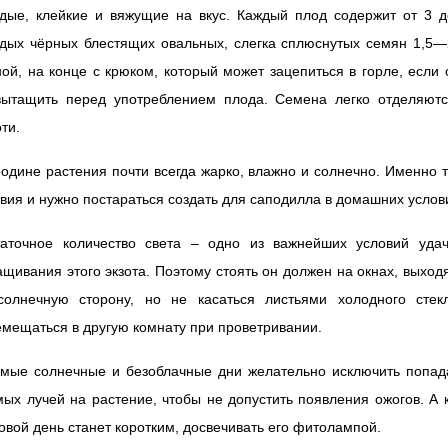
рдые, клейкие и вяжущие на вкус. Каждый плод содержит от 3 д
рдых чёрных блестящих овальных, слегка сплюснутых семян 1,5—
ой, на конце с крюком, который может зацепиться в горле, если
вытащить перед употреблением плода. Семена легко отделяютс
ти.
одине растения почти всегда жарко, влажно и солнечно. Именно 
вия и нужно постараться создать для саподилла в домашних услов
таточное количество света – одно из важнейших условий удач
щивания этого экзота. Поэтому стоять он должен на окнах, выхо
солнечную сторону, но не касаться листьями холодного стек
мещаться в другую комнату при проветривании.
амые солнечные и безоблачные дни желательно исключить попад
ых лучей на растение, чтобы не допустить появления ожогов. А 
овой день станет коротким, досвечивать его фитолампой.