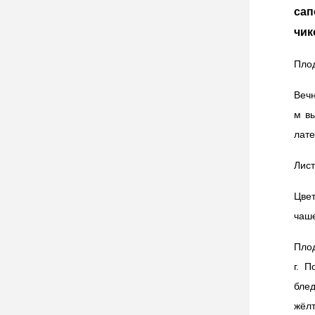
сап
чик
Пло
Веч
м в
лате
Лист
Цве
чаш
Пло
г. 
бле
жёл