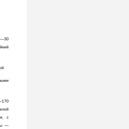
8—30
йкий
ой.
выми
—170
клой
я, с
ды —