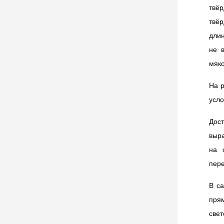
твё
твё
длин
не 
мяко
На р
усло
Дос
выра
на 
пере
В с
прям
свет