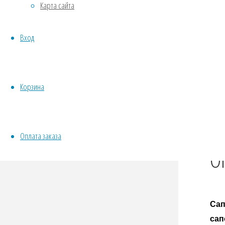
Карта сайта
Овощи
Fac
Все семена открытого грунта
Odno
Вход
Эксперимент
Tel
Весь перечень семян магазина
Wha
ИНСТРУМЕНТЫ, ОБОРУДОВАНИЕ
Vibe
Инструменты
Корзина
Кашпо, горшки
Оплата заказа
О
Сап
сап