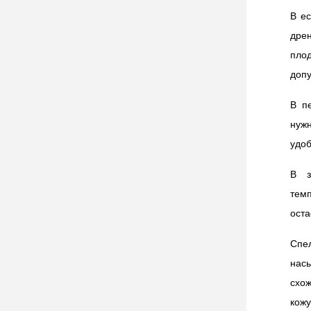
В ес
дре
плод
допу
В пе
нуж
удо
В з
тем
оста
Спе
нас
схо
кож