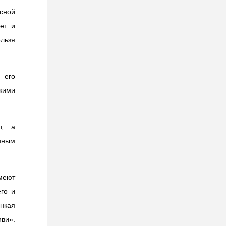
осной
ет и
ельзя
, его
кими
т, а
нным
меют
го и
нкая
ви».