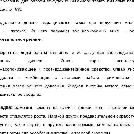
 полезных для работы желудочно-кишечного тракта пищевых вол
авляют 5%.
одилловое дерево выращивается также для получения млеч
а — латекса. Из него получают так называемый чикл — ос
жевательной резинки.
озрелые плоды богаты таннином и используются как средство
тановки диареи. Отвар коры используе
 жаропонижающее и противодизентерийное средство. Отвар лис
одиллы в комбинации с листьями чайота применяется
жения артериального давления. Жидкая вытяжка мятого семе
коительное средство.
адка:
замочить семена на сутки в теплой воде, в которой м
ести стимулятор роста. Никакой другой предварительной обработ
уется, как в случае с другими косточковыми, семена которых 
лят ножом для ослабления жесткой и твердой скорлупы.