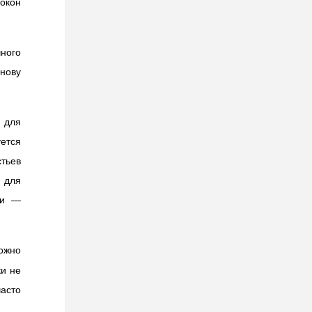
окон
ного
нову
 для
тся
тьев
 для
ни —
ожно
ки не
часто