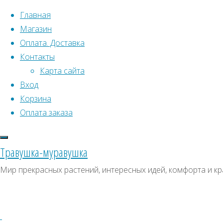
Перейти к содержимому
Главная
Магазин
Оплата. Доставка
Контакты
Карта сайта
Вход
Что искать:
Поиск
Корзина
Гла
Искать:
Оплата заказа
Архивы
Поиск
сем
Архивы
СКИДКИ, АКЦИИ
Травушка-муравушка
Метки товаро
Категории магазина
Мир прекрасных растений, интересных идей, комфорта и кр
Аром
Клубни, луковицы
Ампельное
Семена комнатных растений
З
Гиганты в саду
Красивоцветущие
Декоративнолистные