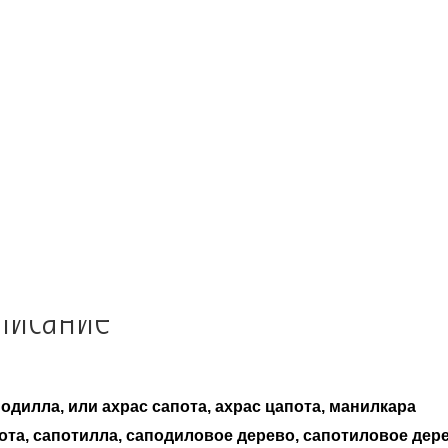
ebook
klassniki
egram
tsApp
r
Описание
Детали
Отзывы (0)
писание
одилла, или ахрас сапота, ахрас цапота, манилкара
ота, сапотилла, саподиловое дерево, сапотиловое дере