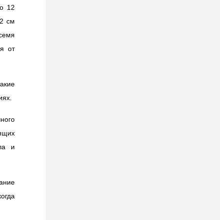
о 12
2 см
 семя
я от
такие
иях.
ного
дящих
ла и
ание
когда