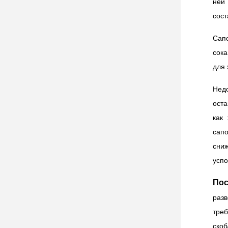
ней
сост
Сап
сок
для 
Нед
ос
как
сап
сни
успо
Пос
разв
треб
скоб