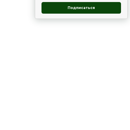
Подписаться
овник
ие
Статьи
Рододендрон
НОВОСТИ
 - юг
ВЫСТАВКИ, КОНФЕРЕНЦИИ
в России
ки
Цветник
Чай
в мире
ЛУННЫЙ КАЛЕНДАРЬ. ПРИМЕТЫ
ВСЯКО-РАЗНО
е
,