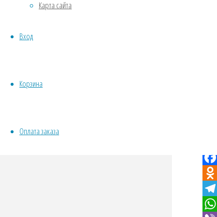
VK
Карта сайта
Овощи
Twit
Все семена открытого грунта
Fac
Вход
Эксперимент
Odno
Весь перечень семян магазина
ИНСТРУМЕНТЫ, ОБОРУДОВАНИЕ
Tel
Инструменты
Wha
Корзина
Кашпо, горшки
Vibe
Кук
Оплата заказа
VK
Twit
Fac
Odno
Tel