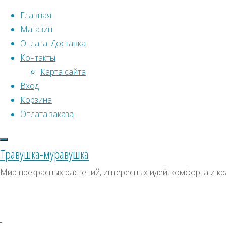
Перейти к содержимому
Главная
Магазин
Оплата. Доставка
Контакты
Карта сайта
Вход
Что искать:
Поиск
Корзина
Гла
Искать:
Оплата заказа
Архивы
Поиск
или
К
Архивы
СКИДКИ, АКЦИИ
Травушка-муравушка
Метки товаро
Категории магазина
С
Мир прекрасных растений, интересных идей, комфорта и кр
Аром
Клубни, луковицы
Ампельное
Семена комнатных растений
З
m
Гиганты в саду
Красивоцветущие
Декоративнолистные