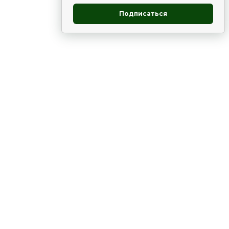
Подписаться
овник
ие
Статьи
Рододендрон
НОВОСТИ
 - юг
ВЫСТАВКИ, КОНФЕРЕНЦИИ
в России
ки
Цветник
Чай
в мире
ЛУННЫЙ КАЛЕНДАРЬ. ПРИМЕТЫ
ВСЯКО-РАЗНО