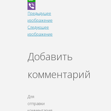
WhatsApp
Предыдущее
Viber
изображение
Следующее
изображение
Добавить
комментарий
Для
отправки
комментария