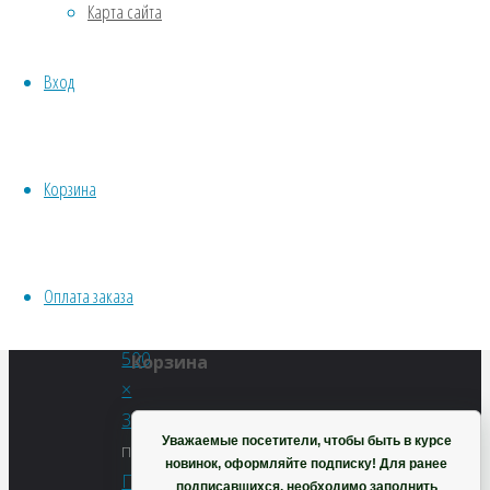
Карта сайта
Водные
Чинара
Хвойники
Вход
Пряные/лечебные
(Platanus
Овощи
Все семена открытого грунта
Эксперимент
Корзина
orientalis)
Весь перечень семян магазина
ИНСТРУМЕНТЫ, ОБОРУДОВАНИЕ
Инструменты
Оплата заказа
Полный
Кашпо, горшки
размер
500
Корзина
×
333
Уважаемые посетители, чтобы быть в курсе
пикселей
новинок, оформляйте подписку! Для ранее
Платан
подписавшихся, необходимо заполнить