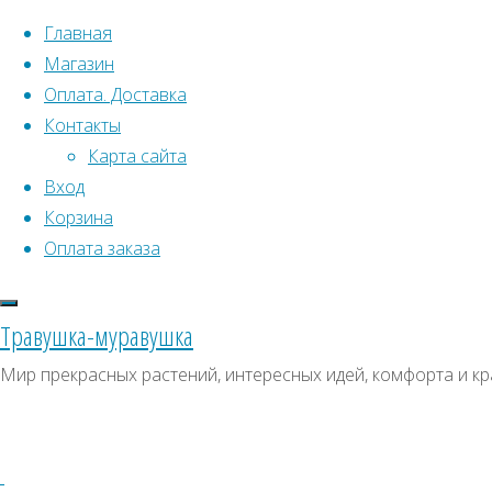
Перейти к содержимому
Главная
Магазин
Оплата. Доставка
Контакты
Карта сайта
Вход
Корзина
Что искать:
Оплата заказа
Поиск
Главная
Травушка-муравушка
Искать:
Архивы
Поиск
Платан
Мир прекрасных растений, интересных идей, комфорта и кр
восточный
Купить
Архивы
СКИДКИ, АКЦИИ
Купить
Категории магазина
семена,
семена,
растение
Клубни, луковицы