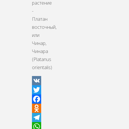
растение
-
Платан
восточный,
или
Чинар,
Чинара
(Platanus
orientalis)
VK
Twitter
Facebook
Odnoklassniki
Telegram