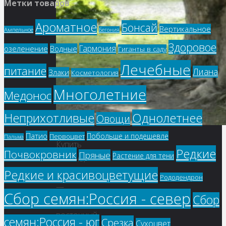
Метки товаров
Ароматное
Бонсай
Вертикальное
Ампельное
Бегония
Здоровое
Гармония
озеленение
Водные
Гиганты в саду
Лечебные
питание
Лиана
Злаки
Косметология
Многолетние
Медонос
Однолетнее
Неприхотливые
Овощи
Патио
Побольше и подешевле
Первоцвет
Пальма
Купить
Редкие
Почвокровник
Пряные
Растение для тени
семена,
Редкие и красивоцветущие
растение
Рододендрон
—
Сбор семян:Россия - север
Сбор
Платан
восточный,
семян:Россия - юг
Срезка
Сухоцвет