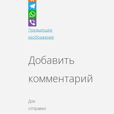
Odnoklassniki
Telegram
WhatsApp
Предыдущее
Viber
изображение
Добавить
комментарий
Для
отправки