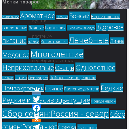
Метки товаров
Ароматное
Бонсай
Вертикальное
Ампельное
Бегония
Купить
Здоровое
Гармония
озеленение
Водные
семена,
Гиганты в саду
растение
Лечебные
питание
Лиана
Злаки
Косметология
–
Многолетние
Катайя
Медонос
серебристолистная
Однолетнее
Неприхотливые
Овощи
(Cathaya
argyrophylla)
Патио
Побольше и подешевле
Первоцвет
Пальма
Редкие
Почвокровник
Пряные
Растение для тени
Редкие и красивоцветущие
VK
Рододендрон
Twitter
Сбор семян:Россия - север
Сбор
Facebook
семян:Россия - юг
Срезка
Odnoklassniki
Сухоцвет