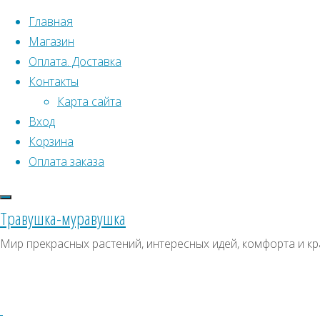
Перейти к содержимому
Главная
Магазин
Оплата. Доставка
Контакты
Карта сайта
Вход
Корзина
Что искать:
Оплата заказа
Поиск
Главная
Травушка-муравушка
Искать:
Архивы
Поиск
Катайя
Мир прекрасных растений, интересных идей, комфорта и кр
серебристолистная
Купить
Архивы
СКИДКИ, АКЦИИ
Купить
Категории магазина
семена,
семена,
растение
Клубни, луковицы