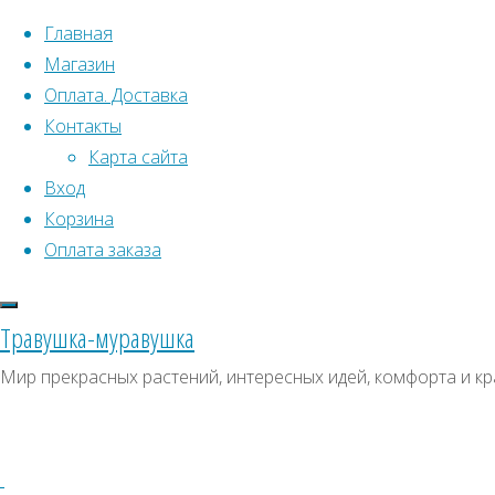
Перейти к содержимому
Главная
Магазин
Оплата. Доставка
Контакты
Карта сайта
Вход
Что искать:
Поиск
Корзина
Гла
Искать:
Оплата заказа
Архивы
Поиск
К
Архивы
СКИДКИ, АКЦИИ
Травушка-муравушка
Метки товаро
Категории магазина
Т
Мир прекрасных растений, интересных идей, комфорта и кр
Аром
Клубни, луковицы
Ампельное
Семена комнатных растений
З
Гиганты в саду
Красивоцветущие
Пол
Декоративнолистные