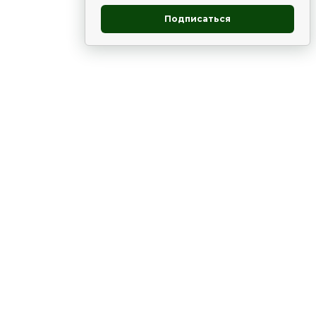
Подписаться
овник
ие
Статьи
Рододендрон
НОВОСТИ
 - юг
ВЫСТАВКИ, КОНФЕРЕНЦИИ
в России
ки
Цветник
Чай
в мире
ЛУННЫЙ КАЛЕНДАРЬ. ПРИМЕТЫ
ВСЯКО-РАЗНО