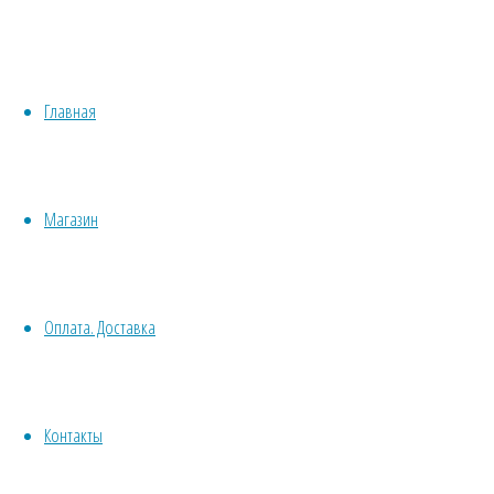
М
Медонос
Хвойные
Однолетн
Бонсай
Травы/овощи/лечебные
Пряные
Растени
Главная
Суккуленты, кактусы
Сбор сем
Другие
Все комнатные семена
Срезка
Семена растений открытого грунта
Сухоцв
Магазин
Однолетние
дл
Ядовитое
Многолетние
Почвокровные
Договор оферт
Оплата. Доставка
Кустарники
Деревья
Политика конф
Лианы
Водные
Контакты
Хвойники
© 2013-2025
Вс
Пряные/лечебные
Травушка-Мура