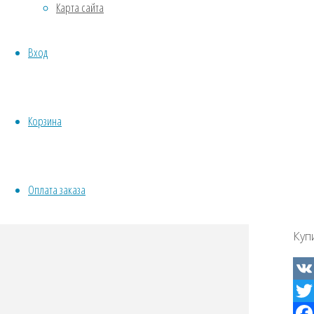
Карта сайта
Овощи
Все семена открытого грунта
Вход
Эксперимент
Весь перечень семян магазина
ИНСТРУМЕНТЫ, ОБОРУДОВАНИЕ
Инструменты
Корзина
Кашпо, горшки
Оплата заказа
Куп
VK
Twit