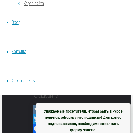
Карта сайта
Хвойники
Клещевина
Пряные/лечебные
Вход
Овощи
Все семена открытого грунта
VK
Эксперимент
Twitter
Весь перечень семян магазина
Корзина
Facebook
ИНСТРУМЕНТЫ, ОБОРУДОВАНИЕ
Odnoklassniki
Инструменты
Telegram
Кашпо, горшки
Оплата заказа
WhatsApp
Корзина
Viber
Клещевина
Уважаемые посетители, чтобы быть в курсе
новинок, оформляйте подписку! Для ранее
VK
подписавшихся, необходимо заполнить
Twitter
форму заново.