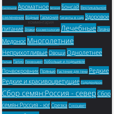
Ароматное
Бонсай
Вертикальное
Для
Ампельное
Бегония
отправки
Здоровое
Гармония
озеленение
Водные
Гиганты в саду
комментария
Лечебные
питание
Лиана
вам
Злаки
Косметология
необходимо
Многолетние
Медонос
авторизоваться
.
Однолетнее
Неприхотливые
Овощи
Патио
Побольше и подешевле
Первоцвет
Пальма
Редкие
Почвокровник
Пряные
Растение для тени
Редкие и красивоцветущие
Рододендрон
Сбор семян:Россия - север
Сбор
семян:Россия - юг
Срезка
Сухоцвет