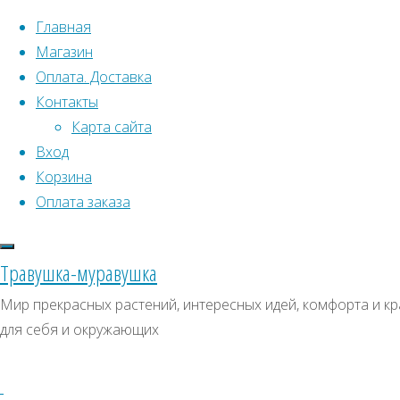
Перейти к содержимому
Главная
Магазин
Оплата. Доставка
Контакты
Карта сайта
Вход
Что искать:
Корзина
Оплата заказа
Поиск
Главная
Искать:
Архивы
Поиск
Клещевина
Травушка-муравушка
африканская
1д0015
Архивы
СКИДКИ, АКЦИИ
Мир прекрасных растений, интересных идей, комфорта и кр
1д0015
для себя и окружающих
Категории магазина
Клубни, луковицы
Полный
Семена комнатных растений