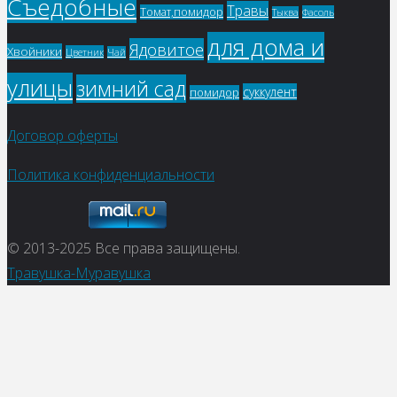
Съедобные
Травы
Томат,помидор
Фасоль
Тыква
для дома и
Ядовитое
Хвойники
Цветник
Чай
улицы
зимний сад
суккулент
помидор
Договор оферты
Политика конфиденциальности
© 2013-2025
Все права защищены.
Травушка-Муравушка