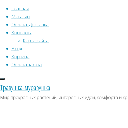
Перейти к содержимому
Главная
Магазин
Оплата. Доставка
Контакты
Карта сайта
Вход
Корзина
Что искать:
Оплата заказа
Поиск
Главная
Травушка-муравушка
Искать:
Архивы
Поиск
Асфоделина
Мир прекрасных растений, интересных идей, комфорта и кр
желтая
Купить
Архивы
СКИДКИ, АКЦИИ
Купить
Категории магазина
семена,
семена,
растение
Клубни, луковицы