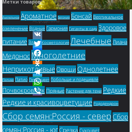
Метки товаров
Ароматное
Бонсай
Вертикальное
Ампельное
Бегония
Асфоделина
Здоровое
Гармония
озеленение
Водные
Гиганты в саду
Лечебные
питание
Лиана
Злаки
Косметология
VK
Многолетние
Twitter
Медонос
Facebook
Однолетнее
Неприхотливые
Овощи
Odnoklassniki
Патио
Побольше и подешевле
Первоцвет
Пальма
Telegram
Редкие
Почвокровник
Пряные
WhatsApp
Растение для тени
Viber
Редкие и красивоцветущие
Рододендрон
Купить
семена,
Сбор семян:Россия - север
Сбор
растение
семян:Россия - юг
Срезка
–
Сухоцвет