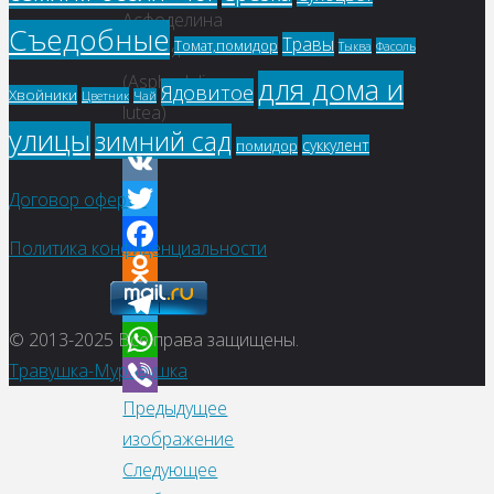
Асфоделина
Съедобные
Травы
Томат,помидор
Фасоль
Тыква
желтая
(Asphodeline
для дома и
Ядовитое
Хвойники
Цветник
Чай
lutea)
улицы
зимний сад
суккулент
помидор
VK
Договор оферты
Twitter
Политика конфиденциальности
Facebook
Odnoklassniki
© 2013-2025
Все права защищены.
Telegram
Травушка-Муравушка
WhatsApp
Предыдущее
Viber
изображение
Следующее