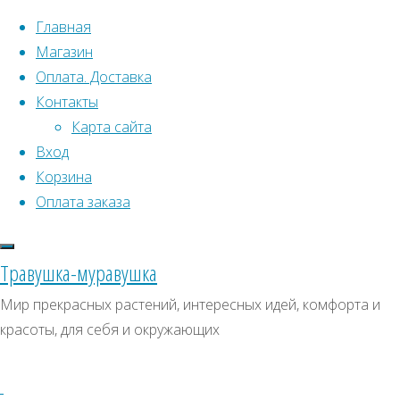
Перейти к содержимому
Главная
Магазин
Оплата. Доставка
Контакты
Карта сайта
Вход
Корзина
Что искать:
Оплата заказа
Поиск
Главная
Травушка-муравушка
Искать:
Архивы
Поиск
Адина
Мир прекрасных растений, интересных идей, комфорта и
красноватая
Купить
Архивы
СКИДКИ, АКЦИИ
красоты, для себя и окружающих
Купить
Категории магазина
семена,
семена,
растение
Клубни, луковицы