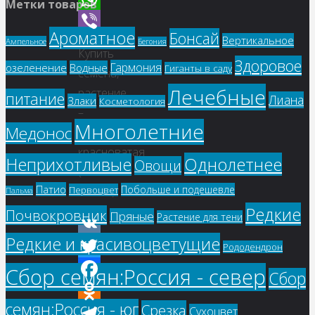
Метки товаров
WhatsApp
Ароматное
Бонсай
Вертикальное
Ампельное
Viber
Бегония
Купить
Здоровое
Гармония
озеленение
Водные
Гиганты в саду
семена,
Лечебные
растение
питание
Лиана
Злаки
Косметология
–
Многолетние
Медонос
Адина
красноватая
Однолетнее
Неприхотливые
Овощи
(Adina
Патио
Побольше и подешевле
Первоцвет
rubella)
Пальма
Редкие
Почвокровник
Пряные
Растение для тени
Редкие и красивоцветущие
VK
Рододендрон
Twitter
Сбор семян:Россия - север
Сбор
Facebook
семян:Россия - юг
Срезка
Сухоцвет
Odnoklassniki