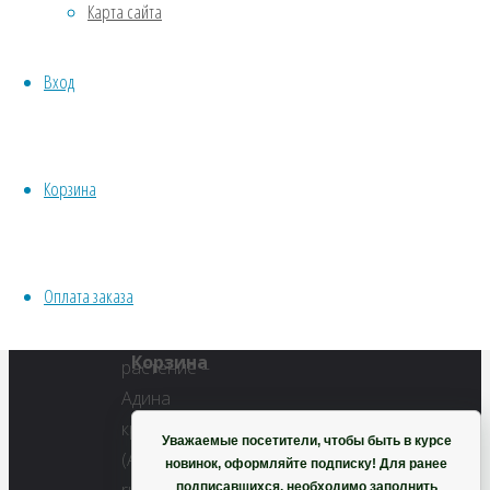
Карта сайта
Водные
Хвойники
Полный
Вход
Пряные/лечебные
размер
Овощи
600
Все семена открытого грунта
×
Эксперимент
488
Корзина
Весь перечень семян магазина
пикселей
ИНСТРУМЕНТЫ, ОБОРУДОВАНИЕ
Адина
Инструменты
красноватая
Оплата заказа
Кашпо, горшки
Корзина
Уважаемые посетители, чтобы быть в курсе
новинок, оформляйте подписку! Для ранее
подписавшихся, необходимо заполнить