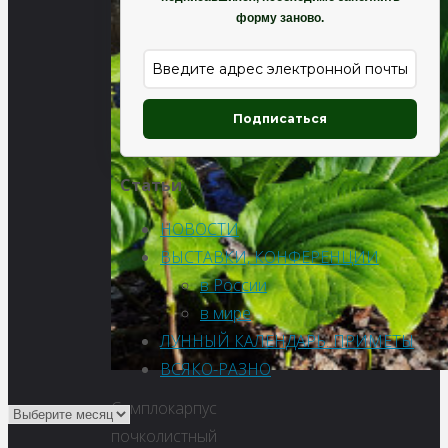
форму заново.
Подписаться
Статьи
НОВОСТИ
ВЫСТАВКИ, КОНФЕРЕНЦИИ
в России
в мире
ЛУННЫЙ КАЛЕНДАРЬ. ПРИМЕТЫ
ВСЯКО-РАЗНО
Симплокарпус
почколистный