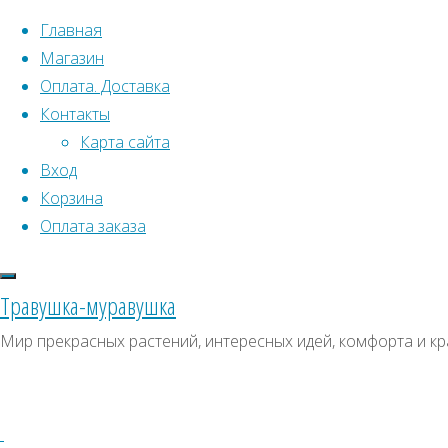
Перейти к содержимому
Главная
Магазин
Оплата. Доставка
Контакты
Карта сайта
Вход
Корзина
Что искать:
Оплата заказа
Поиск
Главная
Травушка-муравушка
Искать:
Архивы
Поиск
Симплокарпус
Мир прекрасных растений, интересных идей, комфорта и кр
почколистный
Купить
Архивы
СКИДКИ, АКЦИИ
Купить
Категории магазина
семена,
семена,
растение
Клубни, луковицы