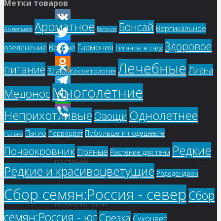
Метки товаров
Ароматное
Бонсай
Вертикальное
Ампельное
Бегония
VK
Здоровое
Гармония
озеленение
Водные
Twitter
Гиганты в саду
Лечебные
Facebook
питание
Лиана
Злаки
Косметология
Odnoklassniki
Многолетние
Медонос
Telegram
WhatsApp
Однолетнее
Неприхотливые
Овощи
Viber
Патио
Побольше и подешевле
Первоцвет
Купить
Пальма
Редкие
семена,
Почвокровник
Пряные
Растение для тени
растение
Редкие и красивоцветущие
Рододендрон
–
Симплокарпус
Сбор семян:Россия - север
Сбор
почколистный
семян:Россия - юг
Срезка
(Symplocarpus
Сухоцвет