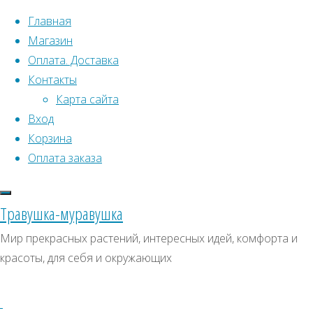
Перейти к содержимому
Главная
Магазин
Оплата. Доставка
Контакты
Карта сайта
Вход
Что искать:
Корзина
Оплата заказа
Поиск
Главная
Искать:
Архивы
Поиск
Клен
Травушка-муравушка
«Фиолетовый
ДК0021
Архивы
СКИДКИ, АКЦИИ
Мир прекрасных растений, интересных идей, комфорта и
призрак»
красоты, для себя и окружающих
Категории магазина
ДК0021
Клубни, луковицы
Полный
Семена комнатных растений