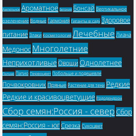
Ароматное
Бонсай
Вертикальное
Ампельное
Бегония
Здоровое
Гармония
озеленение
Водные
Гиганты в саду
Лечебные
питание
Лиана
Злаки
Косметология
Многолетние
Медонос
Однолетнее
Неприхотливые
Овощи
Патио
Побольше и подешевле
Первоцвет
Пальма
Редкие
Почвокровник
Пряные
Растение для тени
Редкие и красивоцветущие
Рододендрон
Сбор семян:Россия - север
Сбор
семян:Россия - юг
Срезка
Сухоцвет