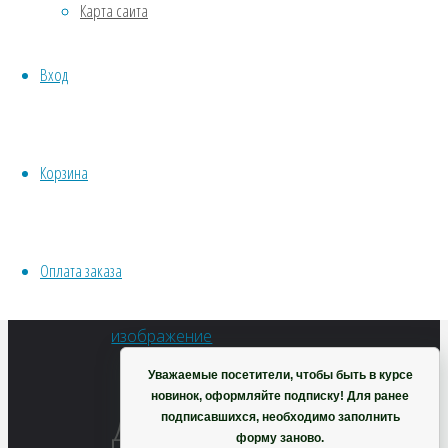
Карта сайта
Хвойники
Viber
Пряные/лечебные
VK
Вход
Овощи
Twitter
Все семена открытого грунта
Facebook
Эксперимент
Odnoklassniki
Весь перечень семян магазина
Корзина
ИНСТРУМЕНТЫ, ОБОРУДОВАНИЕ
Telegram
Инструменты
WhatsApp
Кашпо, горшки
Предыдущее
Viber
Оплата заказа
изображение
Корзина
Следующее
изображение
Уважаемые посетители, чтобы быть в курсе
новинок, оформляйте подписку! Для ранее
Добавить
подписавшихся, необходимо заполнить
форму заново.