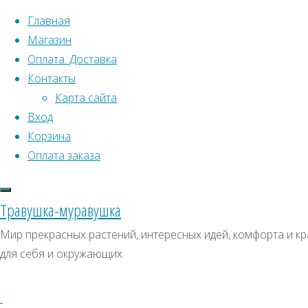
Перейти к содержимому
Главная
Магазин
Оплата. Доставка
Контакты
Карта сайта
Вход
Что искать:
Корзина
Оплата заказа
Поиск
Главная
Искать:
Архивы
Поиск
Непальская
Травушка-муравушка
слива
Д0015
Архивы
СКИДКИ, АКЦИИ
Мир прекрасных растений, интересных идей, комфорта и кр
Д0015
для себя и окружающих
Категории магазина
Клубни, луковицы
Полный
Семена комнатных растений