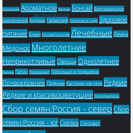
Ароматное
необходимо
Бонсай
Вертикальное
Ампельное
Бегония
авторизоваться
.
Здоровое
Гармония
озеленение
Водные
Гиганты в саду
Лечебные
питание
Лиана
Злаки
Косметология
Многолетние
Медонос
Однолетнее
Неприхотливые
Овощи
Патио
Побольше и подешевле
Первоцвет
Пальма
Редкие
Почвокровник
Пряные
Растение для тени
Редкие и красивоцветущие
Рододендрон
Сбор семян:Россия - север
Сбор
семян:Россия - юг
Срезка
Сухоцвет