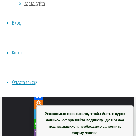
Карта сайта
Хвойники
Пряные/лечебные
VK
Вход
Овощи
Twitter
Все семена открытого грунта
Facebook
Эксперимент
Odnoklassniki
Весь перечень семян магазина
Корзина
Telegram
ИНСТРУМЕНТЫ, ОБОРУДОВАНИЕ
WhatsApp
Инструменты
Кашпо, горшки
Viber
Оплата заказа
VK
Корзина
Twitter
Facebook
Odnoklassniki
Уважаемые посетители, чтобы быть в курсе
новинок, оформляйте подписку! Для ранее
Telegram
подписавшихся, необходимо заполнить
WhatsApp
форму заново.