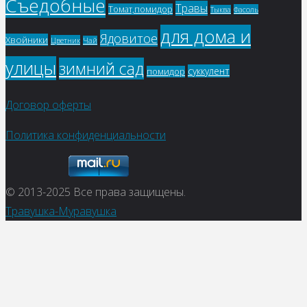
Съедобные
Травы
Томат,помидор
Фасоль
Тыква
для дома и
Ядовитое
Хвойники
Цветник
Чай
улицы
зимний сад
суккулент
помидор
Договор оферты
Политика конфиденциальности
© 2013-2025
Все права защищены.
Травушка-Муравушка