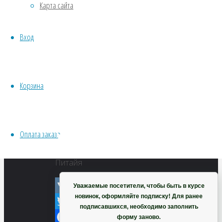
Карта сайта
Хвойники
Питайя
Пряные/лечебные
Вход
Овощи
Все семена открытого грунта
VK
Эксперимент
Twitter
Весь перечень семян магазина
Корзина
Facebook
ИНСТРУМЕНТЫ, ОБОРУДОВАНИЕ
Инструменты
Odnoklassniki
Кашпо, горшки
Telegram
Оплата заказа
WhatsApp
Корзина
Viber
Питайя
Уважаемые посетители, чтобы быть в курсе
новинок, оформляйте подписку! Для ранее
VK
подписавшихся, необходимо заполнить
Twitter
форму заново.