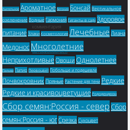
Ароматное
Бонсай
Вертикальное
Ампельное
Бегония
Для
Здоровое
отправки
Гармония
озеленение
Водные
Гиганты в саду
комментария
Лечебные
питание
Лиана
Злаки
Косметология
вам
необходимо
Многолетние
Медонос
авторизоваться
.
Однолетнее
Неприхотливые
Овощи
Патио
Побольше и подешевле
Первоцвет
Пальма
Редкие
Почвокровник
Пряные
Растение для тени
Редкие и красивоцветущие
Рододендрон
Сбор семян:Россия - север
Сбор
семян:Россия - юг
Срезка
Сухоцвет