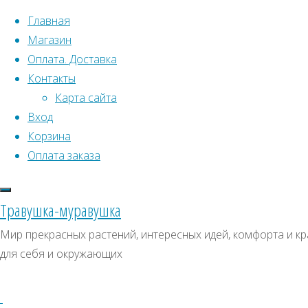
Перейти к содержимому
Главная
Магазин
Оплата. Доставка
Контакты
Карта сайта
Вход
Что искать:
Корзина
Оплата заказа
Поиск
Главная
Искать:
Архивы
Поиск
Питайя
Травушка-муравушка
Д0017
Д0017
Архивы
СКИДКИ, АКЦИИ
Мир прекрасных растений, интересных идей, комфорта и кр
для себя и окружающих
Категории магазина
Клубни, луковицы
Полный
Семена комнатных растений