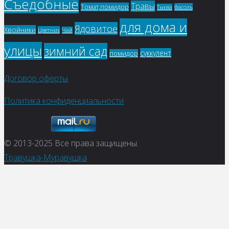
Съедобные
Травы
Томат,помидор
Фасоль
Тыква
для дома и
Ядовитое
Хвойники
Цветник
Чай
улицы
зимний сад
суккулент
помидор
Договор оферты
Политика конфиденциальности
© 2013-2025
Все права защищены.
Травушка-Муравушка