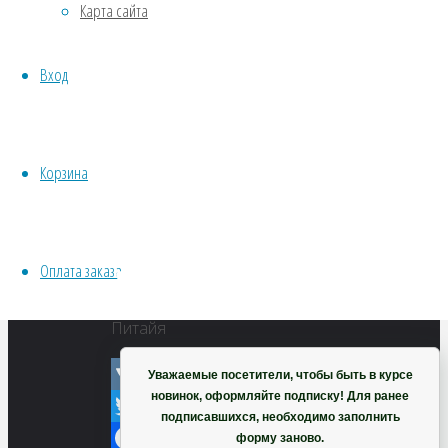
Карта сайта
Хвойники
Питайя
Пряные/лечебные
Вход
Овощи
Все семена открытого грунта
VK
Эксперимент
Twitter
Весь перечень семян магазина
Корзина
Facebook
ИНСТРУМЕНТЫ, ОБОРУДОВАНИЕ
Инструменты
Odnoklassniki
Кашпо, горшки
Telegram
Оплата заказа
WhatsApp
Корзина
Viber
Питайя
Уважаемые посетители, чтобы быть в курсе
новинок, оформляйте подписку! Для ранее
VK
подписавшихся, необходимо заполнить
Twitter
форму заново.