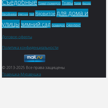
Съедобные
Травы
Томат,помидор
Фасоль
Тыква
для дома и
Ядовитое
Хвойники
Цветник
Чай
улицы
зимний сад
суккулент
помидор
Договор оферты
Политика конфиденциальности
© 2013-2025
Все права защищены.
Травушка-Муравушка