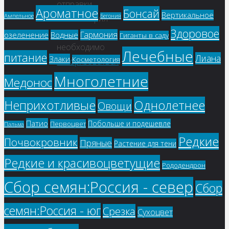
отправки
Ароматное
Бонсай
Вертикальное
Ампельное
Бегония
комментария
Здоровое
вам
Гармония
озеленение
Водные
Гиганты в саду
необходимо
Лечебные
питание
Лиана
Злаки
Косметология
авторизоваться
.
Многолетние
Медонос
Однолетнее
Неприхотливые
Овощи
Патио
Побольше и подешевле
Первоцвет
Пальма
Редкие
Почвокровник
Пряные
Растение для тени
Редкие и красивоцветущие
Рододендрон
Сбор семян:Россия - север
Сбор
семян:Россия - юг
Срезка
Сухоцвет