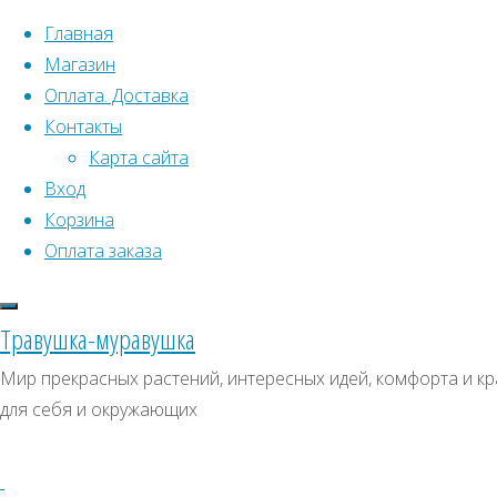
Перейти к содержимому
Главная
Магазин
Оплата. Доставка
Контакты
Карта сайта
Вход
Что искать:
Корзина
Оплата заказа
Поиск
Главная
Искать:
Архивы
Поиск
Питайя
Травушка-муравушка
Д0017
Д0017
Архивы
СКИДКИ, АКЦИИ
Мир прекрасных растений, интересных идей, комфорта и кр
для себя и окружающих
Категории магазина
Клубни, луковицы
Полный
Семена комнатных растений