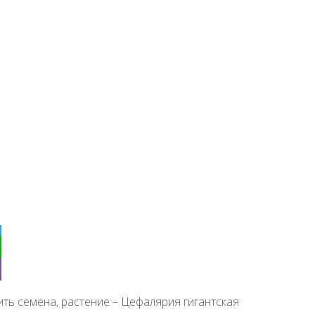
ить семена, растение – Цефалярия гигантская
ter
ebook
klassniki
egram
tsApp
r
ить семена, растение – Цефалярия гигантская