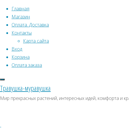
Перейти к содержимому
Главная
Магазин
Оплата. Доставка
Контакты
Карта сайта
Вход
Что искать:
Поиск
Корзина
Гла
Искать:
Оплата заказа
Архивы
Поиск
рас
К
Архивы
СКИДКИ, АКЦИИ
Травушка-муравушка
Метки товаро
Категории магазина
Ц
Мир прекрасных растений, интересных идей, комфорта и кр
Аром
Клубни, луковицы
Ампельное
Семена комнатных растений
З
Гиганты в саду
Красивоцветущие
Пол
Декоративнолистные