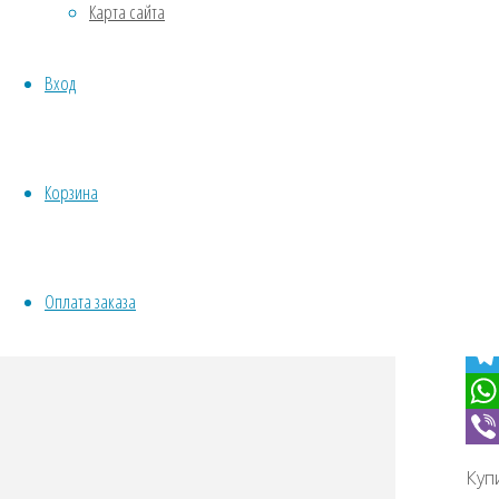
Карта сайта
Овощи
Все семена открытого грунта
Вход
Эксперимент
Весь перечень семян магазина
ИНСТРУМЕНТЫ, ОБОРУДОВАНИЕ
Куп
Инструменты
Корзина
Кашпо, горшки
VK
Twit
Оплата заказа
Fac
Odno
Tel
Wha
Vibe
Куп