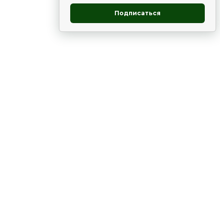
Подписаться
овник
ие
Статьи
Рододендрон
НОВОСТИ
 - юг
ВЫСТАВКИ, КОНФЕРЕНЦИИ
в России
ки
Цветник
Чай
в мире
ЛУННЫЙ КАЛЕНДАРЬ. ПРИМЕТЫ
ВСЯКО-РАЗНО