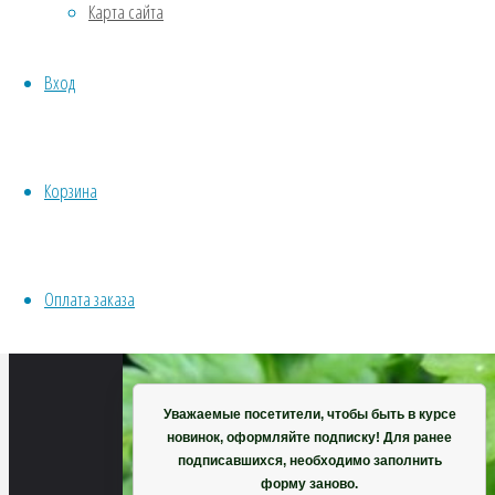
Карта сайта
Хвойники
пикселей
Пряные/лечебные
Петрушка
Вход
Овощи
Бутербродная
Все семена открытого грунта
(листовая)
Эксперимент
Весь перечень семян магазина
Корзина
ИНСТРУМЕНТЫ, ОБОРУДОВАНИЕ
Инструменты
Кашпо, горшки
Оплата заказа
Корзина
Уважаемые посетители, чтобы быть в курсе
новинок, оформляйте подписку! Для ранее
подписавшихся, необходимо заполнить
форму заново.