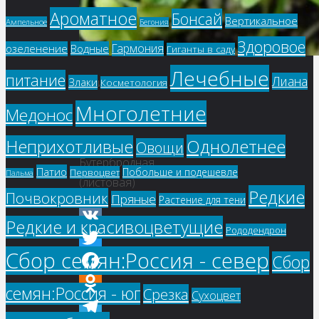
Ароматное
Бонсай
Вертикальное
Ампельное
Бегония
Здоровое
Гармония
озеленение
Водные
Гиганты в саду
Лечебные
питание
Лиана
Злаки
Купить
Косметология
семена
Многолетние
Медонос
–
Однолетнее
Петрушка
Неприхотливые
Овощи
Бутербродная
Патио
Побольше и подешевле
Первоцвет
Пальма
(листовая)
Редкие
Почвокровник
Пряные
Растение для тени
Редкие и красивоцветущие
Рододендрон
VK
Сбор семян:Россия - север
Сбор
Twitter
Facebook
семян:Россия - юг
Срезка
Сухоцвет
Odnoklassniki