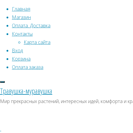
Перейти к содержимому
Главная
Магазин
Оплата. Доставка
Контакты
Карта сайта
Вход
Что искать:
Корзина
Оплата заказа
Поиск
Главная
Искать:
Архивы
Поиск
Петрушка
Травушка-муравушка
Бутербродная
Купить
Архивы
СКИДКИ, АКЦИИ
Мир прекрасных растений, интересных идей, комфорта и кр
(листовая)
Категории магазина
Купить
семена
семена
Клубни, луковицы
–
Семена комнатных растений