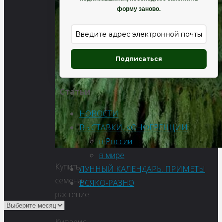
форму заново.
Подписаться
Статьи
НОВОСТИ
ВЫСТАВКИ, КОНФЕРЕНЦИИ
в России
в мире
Купить
ЛУННЫЙ КАЛЕНДАРЬ. ПРИМЕТЫ
семена,
ВСЯКО-РАЗНО
растение
–