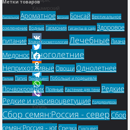
Кипарис
Метки товаров
Кашмирский
Ароматное
Бонсай
(Cupressus
Вертикальное
Ампельное
Бегония
cashmeriana)
Здоровое
Гармония
озеленение
Водные
Гиганты в саду
Лечебные
питание
Лиана
Злаки
Косметология
VK
Многолетние
Медонос
Twitter
Facebook
Однолетнее
Неприхотливые
Овощи
Odnoklassniki
Патио
Побольше и подешевле
Первоцвет
Пальма
Telegram
Редкие
Почвокровник
Пряные
Растение для тени
WhatsApp
Редкие и красивоцветущие
Рододендрон
Viber
Купить
Сбор семян:Россия - север
Сбор
семена,
растение
семян:Россия - юг
Срезка
Сухоцвет