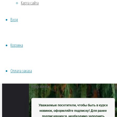
Карта сайта
Водные
Хвойники
Полный
Вход
Пряные/лечебные
размер
Овощи
852
Все семена открытого грунта
×
Эксперимент
480
Корзина
Весь перечень семян магазина
пикселей
ИНСТРУМЕНТЫ, ОБОРУДОВАНИЕ
Кипарис
Инструменты
Кашмирский
Оплата заказа
Кашпо, горшки
Корзина
Уважаемые посетители, чтобы быть в курсе
новинок, оформляйте подписку! Для ранее
подписавшихся, необходимо заполнить