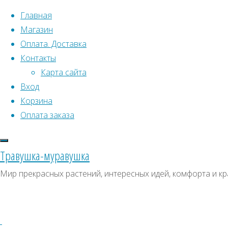
Перейти к содержимому
Главная
Магазин
Оплата. Доставка
Контакты
Карта сайта
Вход
Корзина
Что искать:
Оплата заказа
Поиск
Главная
Травушка-муравушка
Искать:
Архивы
Поиск
Кипарис
Мир прекрасных растений, интересных идей, комфорта и кр
Кашмирский
Купить
Архивы
СКИДКИ, АКЦИИ
Купить
Категории магазина
семена,
семена,
растение
Клубни, луковицы