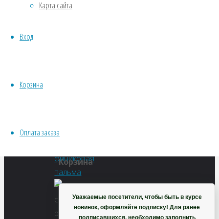
Карта сайта
Водные
loureiroi)
Хвойники
Вход
Пряные/лечебные
Овощи
Полный
Все семена открытого грунта
размер
Эксперимент
Корзина
492
Весь перечень семян магазина
×
ИНСТРУМЕНТЫ, ОБОРУДОВАНИЕ
313
Инструменты
пикселей
Оплата заказа
Кашпо, горшки
Горная
финиковая
Корзина
пальма
Уважаемые посетители, чтобы быть в курсе
новинок, оформляйте подписку! Для ранее
подписавшихся, необходимо заполнить