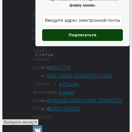
форму заново.
Подписаться
Купить
Статьи
семена,
растение
НОВОСТИ
–
ВЫСТАВКИ, КОНФЕРЕНЦИИ
Горная
в России
финиковая
в мире
пальма
ЛУННЫЙ КАЛЕНДАРЬ. ПРИМЕТЫ
(Phoenix
ВСЯКО-РАЗНО
loureiroi)