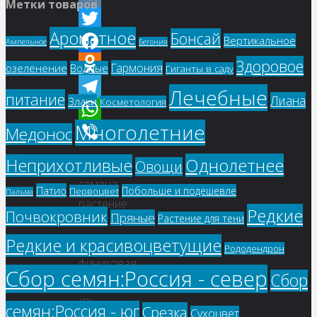
Метки товаров
VK
Ароматное
Бонсай
Вертикальное
Twitter
Ампельное
Бегония
Здоровое
Facebook
Гармония
озеленение
Водные
Гиганты в саду
Odnoklassniki
Лечебные
питание
Лиана
Злаки
Косметология
Telegram
Многолетние
Медонос
WhatsApp
Viber
Однолетнее
Неприхотливые
Купить
Овощи
семена,
Патио
Побольше и подешевле
Первоцвет
Пальма
растение
Редкие
Почвокровник
Пряные
Растение для тени
–
Редкие и красивоцветущие
Горная
Рододендрон
финиковая
Сбор семян:Россия - север
Сбор
пальма
(Phoenix
семян:Россия - юг
Срезка
Сухоцвет