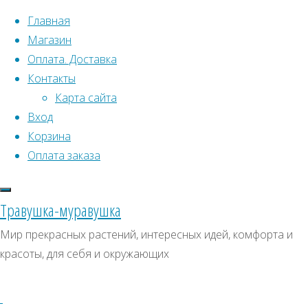
Перейти к содержимому
Главная
Магазин
Оплата. Доставка
Контакты
Карта сайта
Вход
Корзина
Что искать:
Оплата заказа
Поиск
Главная
Травушка-муравушка
Искать:
Архивы
Поиск
Горная
Мир прекрасных растений, интересных идей, комфорта и
финиковая
Купить
Архивы
СКИДКИ, АКЦИИ
красоты, для себя и окружающих
пальма
Категории магазина
Купить
семена,
семена,
Клубни, луковицы