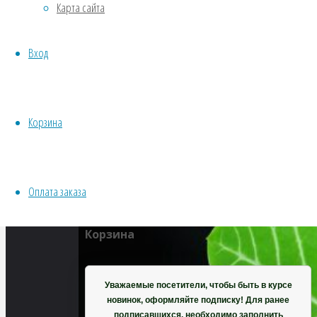
Карта сайта
Водные
Хвойники
Полный
Вход
Пряные/лечебные
размер
Овощи
1600
Все семена открытого грунта
×
Эксперимент
1067
Корзина
Весь перечень семян магазина
пикселей
ИНСТРУМЕНТЫ, ОБОРУДОВАНИЕ
Молочай
Инструменты
беложильчатый
Оплата заказа
Кашпо, горшки
Корзина
Уважаемые посетители, чтобы быть в курсе
новинок, оформляйте подписку! Для ранее
подписавшихся, необходимо заполнить