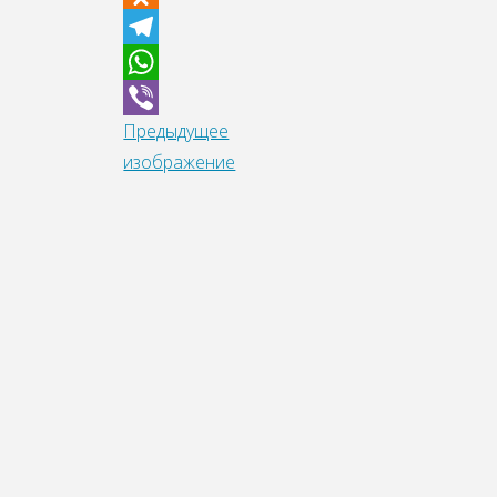
Odnoklassniki
Telegram
WhatsApp
Предыдущее
Viber
изображение