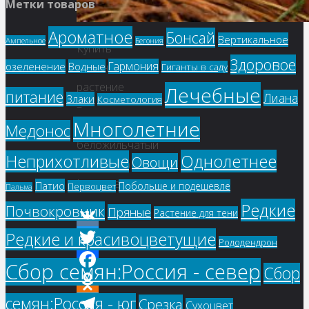
Метки товаров
Ароматное
Бонсай
Вертикальное
Ампельное
Бегония
Купить
Здоровое
Гармония
озеленение
Водные
семена,
Гиганты в саду
растение
Лечебные
питание
Лиана
Злаки
Косметология
–
Многолетние
Молочай
Медонос
беложильчатый
Однолетнее
Неприхотливые
Овощи
(Euphorbia
Leuconeura)
Патио
Побольше и подешевле
Первоцвет
Пальма
Редкие
Почвокровник
Пряные
Растение для тени
Редкие и красивоцветущие
VK
Рододендрон
Twitter
Сбор семян:Россия - север
Сбор
Facebook
семян:Россия - юг
Срезка
Odnoklassniki
Сухоцвет