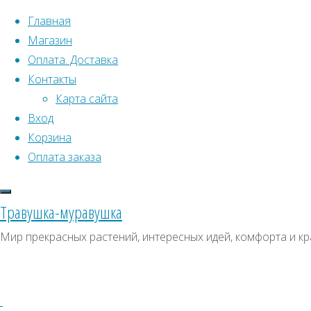
Перейти к содержимому
Главная
Магазин
Оплата. Доставка
Контакты
Карта сайта
Вход
Корзина
Что искать:
Оплата заказа
Поиск
Главная
Травушка-муравушка
Искать:
Архивы
Поиск
Молочай
Мир прекрасных растений, интересных идей, комфорта и кр
беложильчатый
Купить
Архивы
СКИДКИ, АКЦИИ
Купить
Категории магазина
семена,
семена,
растение
Клубни, луковицы