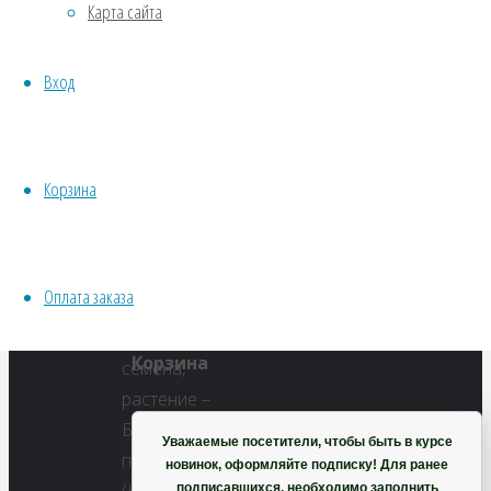
Карта сайта
Водные
Хвойники
Полный
Вход
Пряные/лечебные
размер
Овощи
800
Все семена открытого грунта
×
Эксперимент
627
Корзина
Весь перечень семян магазина
пикселей
ИНСТРУМЕНТЫ, ОБОРУДОВАНИЕ
Бессмертник
Инструменты
песчаный
Оплата заказа
Кашпо, горшки
(Цмин)
Корзина
Уважаемые посетители, чтобы быть в курсе
новинок, оформляйте подписку! Для ранее
подписавшихся, необходимо заполнить