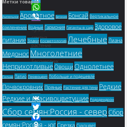
Метки товаров
Telegram
Ароматное
Бонсай
Вертикальное
WhatsApp
Ампельное
Бегония
Здоровое
Viber
Гармония
озеленение
Водные
Гиганты в саду
Купить
Лечебные
семена,
питание
Лиана
Злаки
Косметология
растение
Многолетние
Медонос
–
Бессмертник
Однолетнее
Неприхотливые
Овощи
песчаный
Патио
Побольше и подешевле
Первоцвет
(Helichrysum
Пальма
Редкие
arenarium)
Почвокровник
Пряные
Растение для тени
Редкие и красивоцветущие
Рододендрон
VK
Сбор семян:Россия - север
Сбор
Twitter
семян:Россия - юг
Срезка
Facebook
Сухоцвет