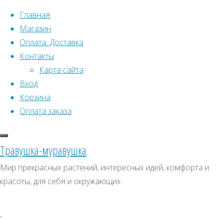
Перейти к содержимому
Главная
Магазин
Оплата. Доставка
Контакты
Карта сайта
Вход
Корзина
Что искать:
Оплата заказа
Поиск
Главная
Травушка-муравушка
Искать:
Архивы
Поиск
Бессмертник
Мир прекрасных растений, интересных идей, комфорта и
песчаный
Купить
Архивы
СКИДКИ, АКЦИИ
красоты, для себя и окружающих
(Цмин)
Категории магазина
Купить
семена,
семена,
Клубни, луковицы