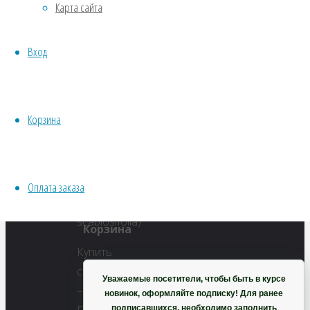
Карта сайта
размер
Водные
1000
Хвойники
×
Вход
Пряные/лечебные
1000
Овощи
пикселей
Все семена открытого грунта
Патриния
Эксперимент
Корзина
скабиозолистная
Весь перечень семян магазина
ИНСТРУМЕНТЫ, ОБОРУДОВАНИЕ
Инструменты
Оплата заказа
Кашпо, горшки
Корзина
Купить
семена
Уважаемые посетители, чтобы быть в курсе
–
новинок, оформляйте подписку! Для ранее
подписавшихся, необходимо заполнить