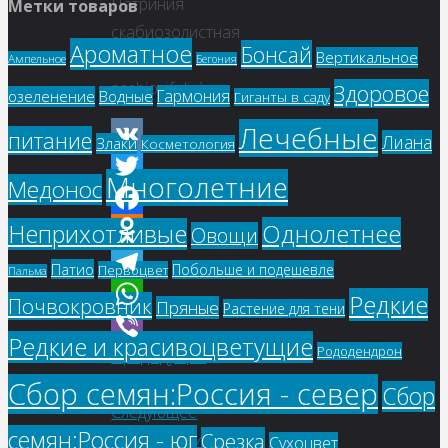
Патриния
Метки товаров
скабиозолистная
Ароматное
Бонсай
Вертикальное
(Patrinia
Ампельное
Бегония
scabiosifolia)
Здоровое
Гармония
озеленение
Водные
Гиганты в саду
Лечебные
питание
Лиана
Злаки
Косметология
VK
Многолетние
Медонос
Twitter
Однолетнее
Неприхотливые
Facebook
Овощи
Odnoklassniki
Патио
Побольше и подешевле
Первоцвет
Пальма
Telegram
Редкие
Почвокровник
Пряные
Растение для тени
WhatsApp
Редкие и красивоцветущие
Рододендрон
Предыдущее
Viber
изображение
Сбор семян:Россия - север
Сбор
Следующее
семян:Россия - юг
Срезка
изображение
Сухоцвет