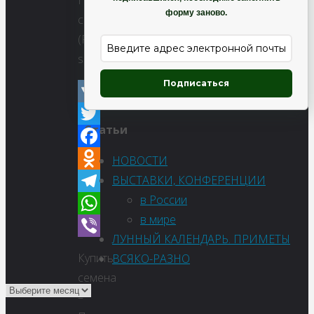
Патриния
форму заново.
скабиозолистная
(Patrinia
scabiosifolia)
Подписаться
VK
Статьи
Twitter
Facebook
НОВОСТИ
ВЫСТАВКИ, КОНФЕРЕНЦИИ
Odnoklassniki
в России
Telegram
в мире
WhatsApp
ЛУННЫЙ КАЛЕНДАРЬ. ПРИМЕТЫ
Viber
Купить
ВСЯКО-РАЗНО
семена
–