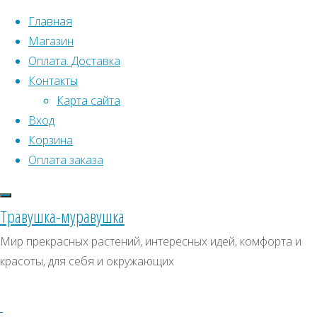
Перейти к содержимому
Главная
Магазин
Оплата. Доставка
Контакты
Карта сайта
Вход
Корзина
Что искать:
Оплата заказа
Поиск
Главная
Травушка-муравушка
Искать:
Архивы
Поиск
Патриния
Мир прекрасных растений, интересных идей, комфорта и
скабиозолистная
Купить
Архивы
СКИДКИ, АКЦИИ
красоты, для себя и окружающих
Купить
Категории магазина
семена
семена
–
Клубни, луковицы