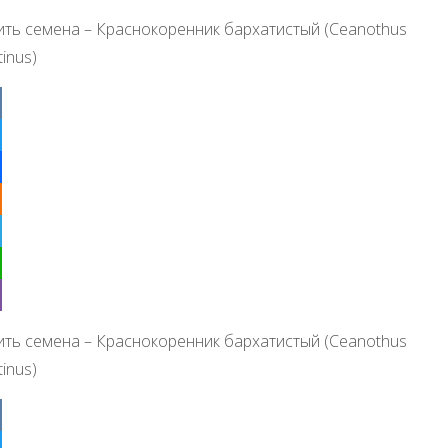
ить семена – Краснокоренник бархатистый (Ceanothus
tinus)
ter
ebook
klassniki
egram
tsApp
r
ить семена – Краснокоренник бархатистый (Ceanothus
tinus)