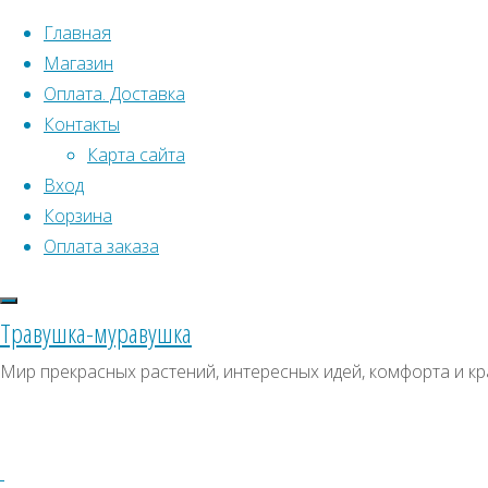
Перейти к содержимому
Главная
Магазин
Оплата. Доставка
Контакты
Карта сайта
Вход
Что искать:
Поиск
Корзина
Гла
Искать:
Оплата заказа
Архивы
Поиск
Кра
К
Архивы
СКИДКИ, АКЦИИ
Травушка-муравушка
Метки товаро
Категории магазина
К
Мир прекрасных растений, интересных идей, комфорта и кр
Аром
Клубни, луковицы
Ампельное
Семена комнатных растений
З
б
Гиганты в саду
Красивоцветущие
Декоративнолистные