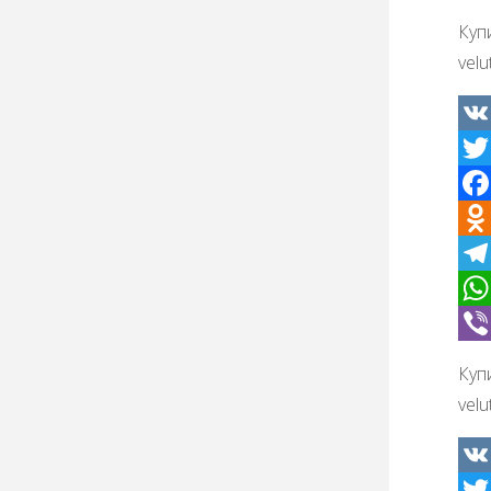
Куп
velu
VK
Twit
Fac
Odno
Tel
Wha
Vibe
Куп
velu
VK