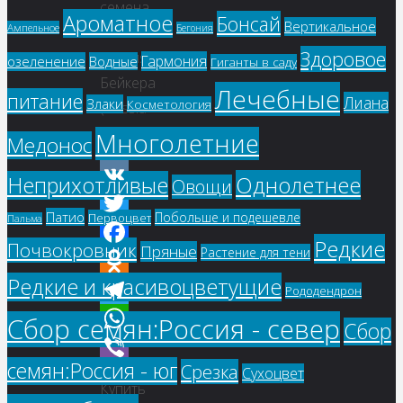
семена
Ароматное
Бонсай
Вертикальное
Ампельное
Бегония
–
Здоровое
Кассия
Гармония
озеленение
Водные
Гиганты в саду
Бейкера
Лечебные
питание
Лиана
Злаки
Косметология
(Cassia
bakeriana)
Многолетние
Медонос
Однолетнее
Неприхотливые
Овощи
VK
Патио
Побольше и подешевле
Первоцвет
Пальма
Twitter
Редкие
Почвокровник
Пряные
Растение для тени
Facebook
Редкие и красивоцветущие
Odnoklassniki
Рододендрон
Telegram
Сбор семян:Россия - север
Сбор
WhatsApp
семян:Россия - юг
Срезка
Сухоцвет
Viber
Купить