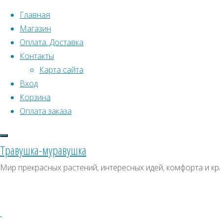
Перейти к содержимому
Главная
Магазин
Оплата. Доставка
Контакты
Карта сайта
Вход
Что искать:
Корзина
Оплата заказа
Поиск
Главная
Искать:
Архивы
Поиск
Кассия
Травушка-муравушка
Бейкера
Купить
Архивы
СКИДКИ, АКЦИИ
Мир прекрасных растений, интересных идей, комфорта и кр
Купить
Категории магазина
семена
семена
–
Клубни, луковицы
Кассия
Семена комнатных растений