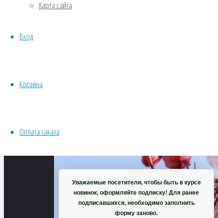
Карта сайта
998
Хвойники
×
Пряные/лечебные
675
Вход
Овощи
пикселей
Все семена открытого грунта
Кассия
Эксперимент
Бейкера
Весь перечень семян магазина
Корзина
ИНСТРУМЕНТЫ, ОБОРУДОВАНИЕ
Инструменты
Кашпо, горшки
Оплата заказа
Корзина
Уважаемые посетители, чтобы быть в курсе
новинок, оформляйте подписку! Для ранее
подписавшихся, необходимо заполнить
форму заново.