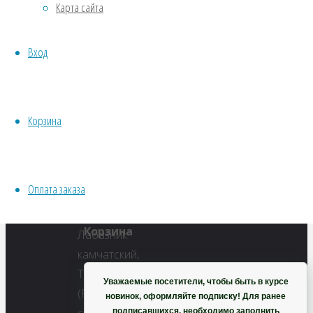
Карта сайта
Водные
Хвойники
Полный
Вход
Пряные/лечебные
размер
Овощи
573
Все семена открытого грунта
×
Эксперимент
447
Корзина
Весь перечень семян магазина
пикселей
ИНСТРУМЕНТЫ, ОБОРУДОВАНИЕ
Лабазник
Инструменты
камчатский
Оплата заказа
Кашпо, горшки
Корзина
Уважаемые посетители, чтобы быть в курсе
новинок, оформляйте подписку! Для ранее
подписавшихся, необходимо заполнить