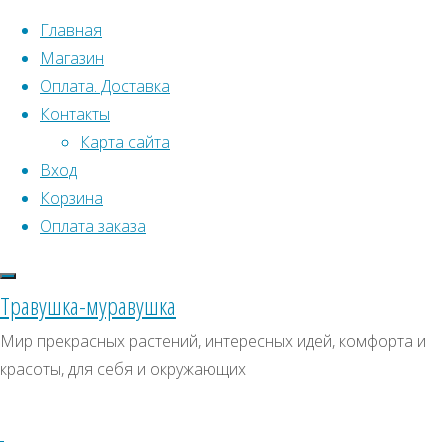
Перейти к содержимому
Главная
Магазин
Оплата. Доставка
Контакты
Карта сайта
Вход
Корзина
Что искать:
Оплата заказа
Поиск
Главная
Травушка-муравушка
Искать:
Архивы
Поиск
Лабазник
Мир прекрасных растений, интересных идей, комфорта и
камчатский
Купить
Архивы
СКИДКИ, АКЦИИ
красоты, для себя и окружающих
Купить
Категории магазина
семена
семена
–
Клубни, луковицы