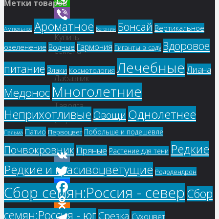
Метки товаров
WhatsApp
Ароматное
Бонсай
Вертикальное
Ампельное
Viber
Бегония
Купить
Здоровое
Гармония
озеленение
Водные
Гиганты в саду
семена
Лечебные
–
питание
Лиана
Злаки
Косметология
Лабазник
Многолетние
Медонос
камчатский,
Таволга
Однолетнее
Неприхотливые
Овощи
(Filipendula
Патио
Побольше и подешевле
Первоцвет
camtschatica)
Пальма
Редкие
Почвокровник
Пряные
Растение для тени
Редкие и красивоцветущие
VK
Рододендрон
Twitter
Сбор семян:Россия - север
Сбор
Facebook
семян:Россия - юг
Срезка
Сухоцвет
Odnoklassniki