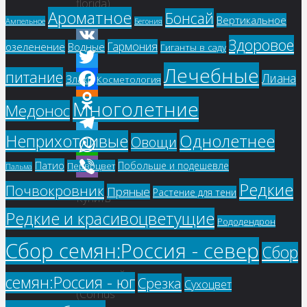
florida)
Ароматное
Бонсай
Вертикальное
Ампельное
Бегония
Здоровое
Гармония
озеленение
Водные
Гиганты в саду
VK
Лечебные
питание
Лиана
Twitter
Злаки
Косметология
Facebook
Многолетние
Медонос
Odnoklassniki
Однолетнее
Неприхотливые
Овощи
Telegram
Патио
Побольше и подешевле
WhatsApp
Первоцвет
Пальма
Редкие
Почвокровник
Viber
Пряные
Растение для тени
Купить
Редкие и красивоцветущие
семена
Рододендрон
–
Сбор семян:Россия - север
Сбор
Дерен
цветущий
семян:Россия - юг
Срезка
Сухоцвет
(Cornus