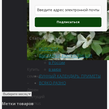
Подписаться
Статьи
НОВОСТИ
ВЫСТАВКИ, КОНФЕРЕНЦИИ
в России
в мире
Купить
ЛУННЫЙ КАЛЕНДАРЬ. ПРИМЕТЫ
семена
ВСЯКО-РАЗНО
–
Дерен
цветущий
(Cornus
Метки товаров