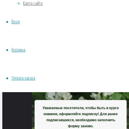
Карта сайта
797
Хвойники
×
Пряные/лечебные
529
Вход
Овощи
пикселей
Все семена открытого грунта
Дерен
Эксперимент
цветущий
Весь перечень семян магазина
Корзина
ИНСТРУМЕНТЫ, ОБОРУДОВАНИЕ
Инструменты
Кашпо, горшки
Оплата заказа
Корзина
Уважаемые посетители, чтобы быть в курсе
новинок, оформляйте подписку! Для ранее
подписавшихся, необходимо заполнить
форму заново.