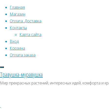
Перейти к содержимому
Главная
Магазин
Оплата. Доставка
Контакты
Карта сайта
Вход
Что искать:
Корзина
Оплата заказа
Поиск
Главная
Искать:
Архивы
Поиск
Дерен
Травушка-муравушка
цветущий
Купить
Архивы
СКИДКИ, АКЦИИ
Мир прекрасных растений, интересных идей, комфорта и кр
Купить
Категории магазина
семена
семена
–
Клубни, луковицы
Дерен
Семена комнатных растений