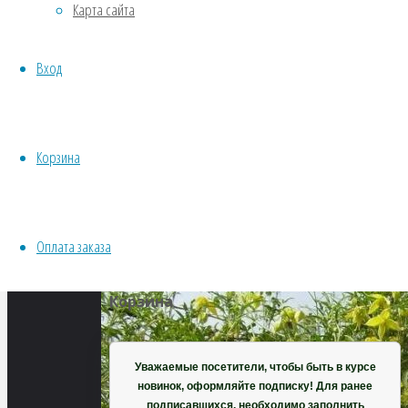
Карта сайта
размер
Водные
700
Хвойники
×
Вход
Пряные/лечебные
529
Овощи
пикселей
Все семена открытого грунта
Клематис
Эксперимент
Корзина
пильчатолистный
Весь перечень семян магазина
ИНСТРУМЕНТЫ, ОБОРУДОВАНИЕ
Инструменты
Оплата заказа
Кашпо, горшки
Корзина
Уважаемые посетители, чтобы быть в курсе
новинок, оформляйте подписку! Для ранее
подписавшихся, необходимо заполнить