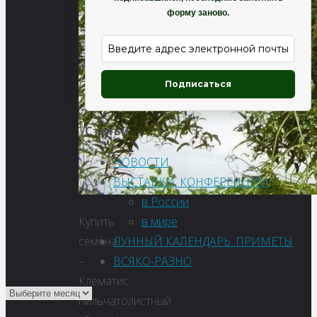
форму заново.
Подписаться
Статьи
НОВОСТИ
ВЫСТАВКИ, КОНФЕРЕНЦИИ
в России
в мире
Купить
ЛУННЫЙ КАЛЕНДАРЬ. ПРИМЕТЫ
семена
ВСЯКО-РАЗНО
–
Клематис
пильчатолистный