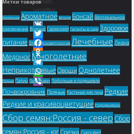
(Clematis
Метки товаров
serratifjlia)
Ароматное
Бонсай
Вертикальное
Ампельное
Бегония
Здоровое
Гармония
озеленение
Водные
Гиганты в саду
VK
Лечебные
питание
Лиана
Twitter
Злаки
Косметология
Facebook
Многолетние
Медонос
Odnoklassniki
Однолетнее
Неприхотливые
Овощи
Telegram
Патио
Побольше и подешевле
WhatsApp
Первоцвет
Пальма
Редкие
Почвокровник
Viber
Пряные
Растение для тени
Купить
Редкие и красивоцветущие
семена
Рододендрон
–
Сбор семян:Россия - север
Сбор
Клематис
пильчатолистный
семян:Россия - юг
Срезка
Сухоцвет