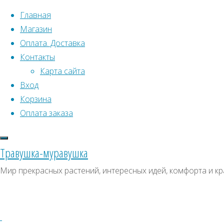
Перейти к содержимому
Главная
Магазин
Оплата. Доставка
Контакты
Карта сайта
Вход
Корзина
Что искать:
Оплата заказа
Поиск
Главная
Травушка-муравушка
Искать:
Архивы
Поиск
Клематис
Мир прекрасных растений, интересных идей, комфорта и кр
пильчатолистный
Купить
Архивы
СКИДКИ, АКЦИИ
Купить
Категории магазина
семена
семена
–
Клубни, луковицы