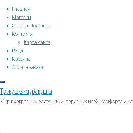
Перейти к содержимому
Главная
Магазин
Оплата. Доставка
Контакты
Карта сайта
Вход
Что искать:
Корзина
Оплата заказа
Поиск
Главная
Искать:
Архивы
Поиск
Бегония
Травушка-муравушка
Фея
Купить
Архивы
СКИДКИ, АКЦИИ
Мир прекрасных растений, интересных идей, комфорта и кр
F1
Категории магазина
красная,
семена
махровая
Клубни, луковицы
Купить
Семена комнатных растений