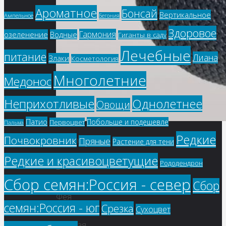
Ароматное
Бонсай
Вертикальное
Ампельное
Бегония
Здоровое
Гармония
озеленение
Водные
Гиганты в саду
Лечебные
питание
Лиана
Злаки
Косметология
Многолетние
Медонос
Однолетнее
Неприхотливые
Овощи
Патио
Побольше и подешевле
Первоцвет
Пальма
Редкие
Почвокровник
Купить
Пряные
Растение для тени
семена
Редкие и красивоцветущие
Рододендрон
–
Сбор семян:Россия - север
Бегония
Сбор
Фея
семян:Россия - юг
Срезка
Сухоцвет
F1
красная,