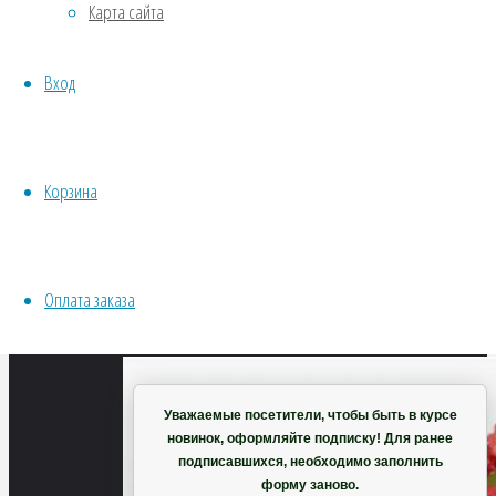
Карта сайта
Хвойники
Полный
Пряные/лечебные
размер
Вход
Овощи
816
Все семена открытого грунта
×
Эксперимент
814
Весь перечень семян магазина
пикселей
Корзина
ИНСТРУМЕНТЫ, ОБОРУДОВАНИЕ
Бегония
Инструменты
Фея
Кашпо, горшки
F1
Оплата заказа
красная,
Корзина
махровая
Уважаемые посетители, чтобы быть в курсе
новинок, оформляйте подписку! Для ранее
подписавшихся, необходимо заполнить
форму заново.