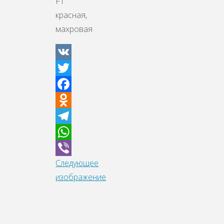
F1
красная,
махровая
VK
Twitter
Facebook
Odnoklassniki
Telegram
WhatsApp
Следующее
Viber
изображение