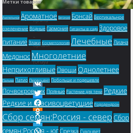
Метки товаров
Ароматное
Бонсай
Вертикальное
Ампельное
Бегония
Купить
Здоровое
Гармония
семена
озеленение
Водные
Гиганты в саду
–
Лечебные
питание
Лиана
Злаки
Косметология
Орлайя
Многолетние
крупноцветковая
Медонос
(Orlaya
Однолетнее
Неприхотливые
Овощи
grandiflora)
Патио
Побольше и подешевле
Первоцвет
Пальма
Редкие
Почвокровник
Пряные
Растение для тени
VK
Редкие и красивоцветущие
Twitter
Рододендрон
Facebook
Сбор семян:Россия - север
Сбор
Odnoklassniki
семян:Россия - юг
Срезка
Telegram
Сухоцвет