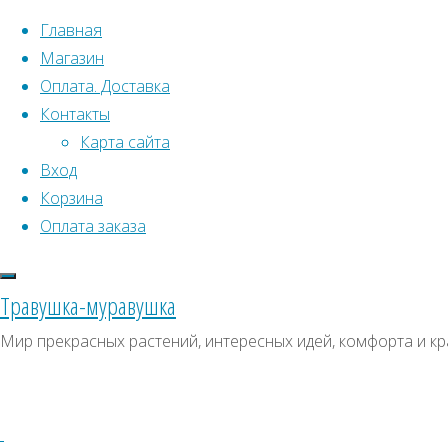
Перейти к содержимому
Главная
Магазин
Оплата. Доставка
Контакты
Карта сайта
Вход
Корзина
Что искать:
Оплата заказа
Поиск
Главная
Травушка-муравушка
Искать:
Архивы
Поиск
Орлайя
Мир прекрасных растений, интересных идей, комфорта и кр
крупноцветковая
Купить
Архивы
СКИДКИ, АКЦИИ
Купить
Категории магазина
семена
семена
–
Клубни, луковицы