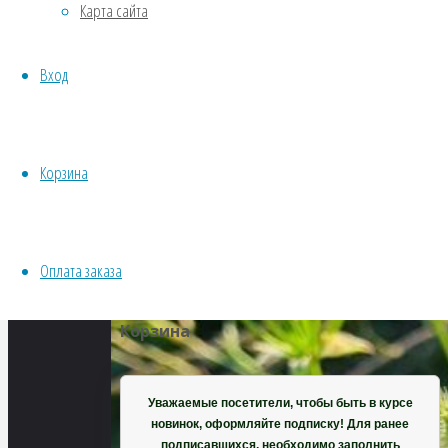
Карта сайта
размер
Водные
900
Хвойники
×
Вход
Пряные/лечебные
663
Овощи
пикселей
Все семена открытого грунта
Орлайя
Эксперимент
Корзина
крупноцветковая
Весь перечень семян магазина
ИНСТРУМЕНТЫ, ОБОРУДОВАНИЕ
Инструменты
Оплата заказа
Кашпо, горшки
Корзина
Уважаемые посетители, чтобы быть в курсе
новинок, оформляйте подписку! Для ранее
подписавшихся, необходимо заполнить