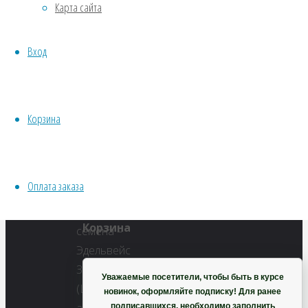
Карта сайта
Водные
Хвойники
Полный
Вход
Пряные/лечебные
размер
Овощи
1000
Все семена открытого грунта
×
Эксперимент
666
Корзина
Весь перечень семян магазина
пикселей
ИНСТРУМЕНТЫ, ОБОРУДОВАНИЕ
Эдельвейс
Инструменты
Звезда
Оплата заказа
Кашпо, горшки
Альп
Корзина
Уважаемые посетители, чтобы быть в курсе
новинок, оформляйте подписку! Для ранее
подписавшихся, необходимо заполнить