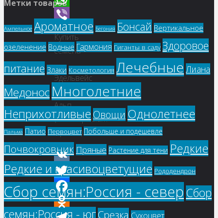
Метки товаров
WhatsApp
Ароматное
Бонсай
Вертикальное
Ампельное
Viber
Бегония
Купить
Здоровое
Гармония
озеленение
Водные
Гиганты в саду
семена
Лечебные
–
питание
Лиана
Злаки
Косметология
Эдельвейс
Многолетние
Медонос
Звезда
Альп
Однолетнее
Неприхотливые
Овощи
(Leontopodium
Патио
Побольше и подешевле
Первоцвет
alpinum)
Пальма
Редкие
Почвокровник
Пряные
Растение для тени
Редкие и красивоцветущие
VK
Рододендрон
Twitter
Сбор семян:Россия - север
Сбор
Facebook
семян:Россия - юг
Срезка
Сухоцвет
Odnoklassniki