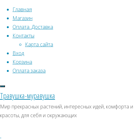
Перейти к содержимому
Главная
Магазин
Оплата. Доставка
Контакты
Карта сайта
Вход
Корзина
Что искать:
Оплата заказа
Поиск
Главная
Травушка-муравушка
Искать:
Архивы
Поиск
Эдельвейс
Мир прекрасных растений, интересных идей, комфорта и
Звезда
Купить
Архивы
СКИДКИ, АКЦИИ
красоты, для себя и окружающих
Альп
Категории магазина
Купить
семена
семена
Клубни, луковицы