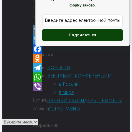
«Alba»
форму заново.
(Echinops
sphaerocephalus)
Подписаться
VK
Twitter
Статьи
Facebook
НОВОСТИ
Odnoklassniki
ВЫСТАВКИ, КОНФЕРЕНЦИИ
Telegram
в России
WhatsApp
в мире
Viber
Купить
ЛУННЫЙ КАЛЕНДАРЬ. ПРИМЕТЫ
семена
ВСЯКО-РАЗНО
–
Мордовник