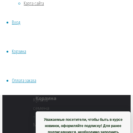
Карта сайта
размер
Водные
600
Хвойники
×
Вход
Пряные/лечебные
596
Овощи
пикселей
Все семена открытого грунта
Мордовник
Эксперимент
Корзина
«Alba»
Весь перечень семян магазина
ИНСТРУМЕНТЫ, ОБОРУДОВАНИЕ
Инструменты
Оплата заказа
Кашпо, горшки
Корзина
Купить
семена
–
Уважаемые посетители, чтобы быть в курсе
Мордовник
новинок, оформляйте подписку! Для ранее
подписавшихся, необходимо заполнить