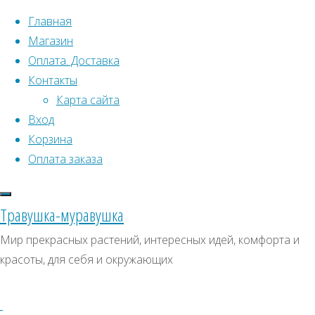
Перейти к содержимому
Главная
Магазин
Оплата. Доставка
Контакты
Карта сайта
Вход
Корзина
Что искать:
Оплата заказа
Поиск
Главная
Травушка-муравушка
Искать:
Архивы
Поиск
Мордовник
Мир прекрасных растений, интересных идей, комфорта и
"Alba"
Купить
Архивы
СКИДКИ, АКЦИИ
красоты, для себя и окружающих
Купить
Категории магазина
семена
семена
–
Клубни, луковицы