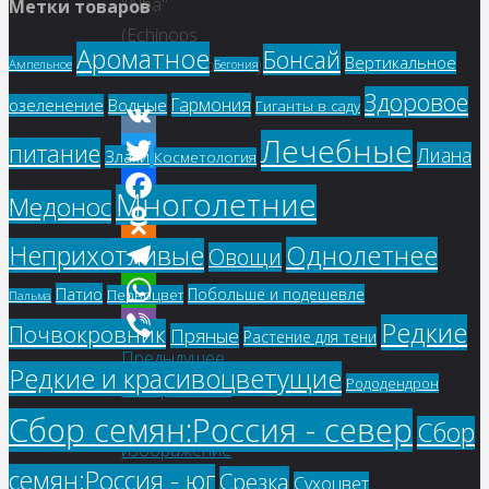
"Alba"
Метки товаров
(Echinops
Ароматное
Бонсай
Вертикальное
sphaerocephalus)
Ампельное
Бегония
Здоровое
Гармония
озеленение
Водные
Гиганты в саду
Лечебные
питание
VK
Лиана
Злаки
Косметология
Twitter
Многолетние
Медонос
Facebook
Однолетнее
Неприхотливые
Овощи
Odnoklassniki
Telegram
Патио
Побольше и подешевле
Первоцвет
Пальма
WhatsApp
Редкие
Почвокровник
Пряные
Растение для тени
Предыдущее
Viber
Редкие и красивоцветущие
Рододендрон
изображение
Следующее
Сбор семян:Россия - север
Сбор
изображение
семян:Россия - юг
Срезка
Сухоцвет