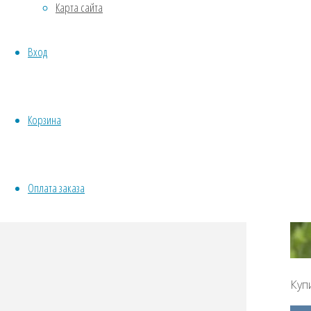
Карта сайта
Овощи
Все семена открытого грунта
Вход
Эксперимент
Весь перечень семян магазина
ИНСТРУМЕНТЫ, ОБОРУДОВАНИЕ
Инструменты
Корзина
Кашпо, горшки
Оплата заказа
Куп