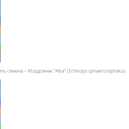
ter
ebook
klassniki
egram
tsApp
r
ить семена – Мордовник "Alba" (Echinops sphaerocephalus)
ter
ebook
klassniki