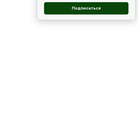
Подписаться
овник
ие
Статьи
Рододендрон
НОВОСТИ
 - юг
ВЫСТАВКИ, КОНФЕРЕНЦИИ
в России
ки
Цветник
Чай
в мире
ЛУННЫЙ КАЛЕНДАРЬ. ПРИМЕТЫ
ВСЯКО-РАЗНО