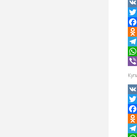
VK
Twit
Fac
Odno
Tel
Wha
Vibe
Куп
VK
Twit
Fac
Odno