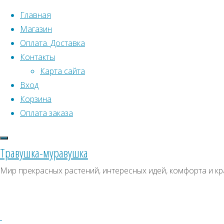
Перейти к содержимому
Главная
Магазин
Оплата. Доставка
Контакты
Карта сайта
Вход
Что искать:
Поиск
Корзина
Гла
Искать:
Оплата заказа
Архивы
Поиск
(Ec
К
Архивы
СКИДКИ, АКЦИИ
Травушка-муравушка
Метки товаро
Категории магазина
М
Мир прекрасных растений, интересных идей, комфорта и кр
Аром
Клубни, луковицы
Ампельное
Семена комнатных растений
З
(
Гиганты в саду
Красивоцветущие
Декоративнолистные