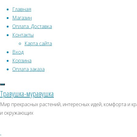
Перейти к содержимому
Главная
Магазин
Оплата. Доставка
Контакты
Карта сайта
Вход
Что искать:
Корзина
Оплата заказа
Поиск
Главная
Искать:
Архивы
Поиск
Гвоздика
Травушка-муравушка
Кнаппа
Купить
Архивы
СКИДКИ, АКЦИИ
Мир прекрасных растений, интересных идей, комфорта и кр
(жёлтая)
и окружающих
Категории магазина
Купить
семена
семена
Клубни, луковицы
–
Семена комнатных растений