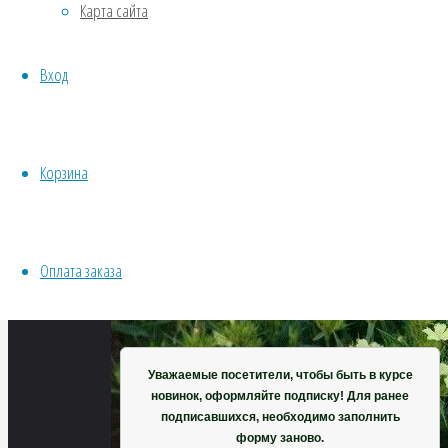
Карта сайта
463
Хвойники
×
Пряные/лечебные
363
Вход
Овощи
пикселей
Все семена открытого грунта
Гвоздика
Эксперимент
Кнаппа
Весь перечень семян магазина
Корзина
(жёлтая)
ИНСТРУМЕНТЫ, ОБОРУДОВАНИЕ
Инструменты
Кашпо, горшки
Оплата заказа
Корзина
Уважаемые посетители, чтобы быть в курсе
новинок, оформляйте подписку! Для ранее
подписавшихся, необходимо заполнить
форму заново.