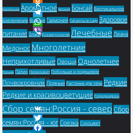
Facebook
Ароматное
Бонсай
Вертикальное
Ампельное
Бегония
Odnoklassniki
Здоровое
Гармония
озеленение
Водные
Гиганты в саду
Telegram
Лечебные
WhatsApp
питание
Лиана
Злаки
Косметология
Viber
Купить
Многолетние
Медонос
семена
Однолетнее
Неприхотливые
Овощи
–
Гвоздика
Патио
Побольше и подешевле
Первоцвет
Пальма
Кнаппа
Редкие
Почвокровник
Пряные
Растение для тени
(Dianthus
Редкие и красивоцветущие
Knappi)
Рододендрон
Сбор семян:Россия - север
Сбор
VK
семян:Россия - юг
Срезка
Сухоцвет
Twitter