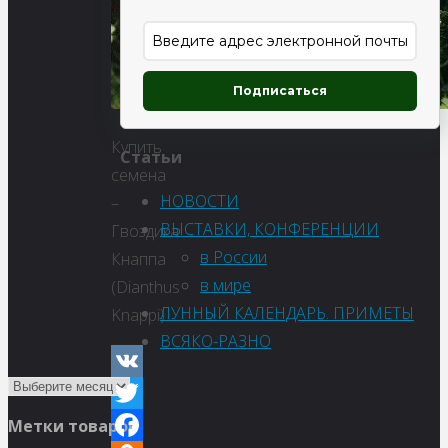
Подписаться
Купить
Статьи
семена
НОВОСТИ
–
ВЫСТАВКИ, КОНФЕРЕНЦИИ
Гвоздика
в России
Кнаппа
в мире
(Dianthus
ЛУННЫЙ КАЛЕНДАРЬ. ПРИМЕТЫ
Knappi)
ВСЯКО-РАЗНО
VK
Twitter
Метки товаров