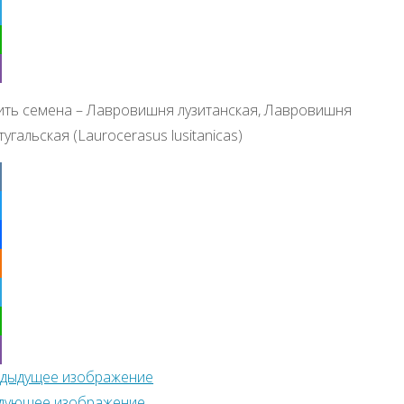
klassniki
egram
tsApp
r
ить семена – Лавровишня лузитанская, Лавровишня
угальская (Laurocerasus lusitanicas)
ter
ebook
klassniki
egram
tsApp
дыдущее изображение
r
дующее изображение