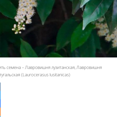
ить семена – Лавровишня лузитанская, Лавровишня
угальская (Laurocerasus lusitanicas)
ter
ebook