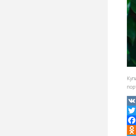
Куп
порт
VK
Twit
Fac