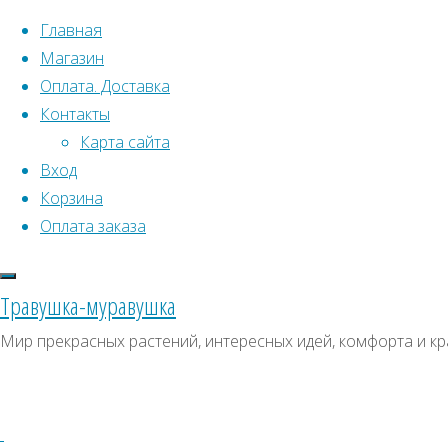
Перейти к содержимому
Главная
Магазин
Оплата. Доставка
Контакты
Карта сайта
Вход
Что искать:
Поиск
Корзина
Гла
Искать:
Оплата заказа
Архивы
Поиск
Лав
(Lau
К
Архивы
СКИДКИ, АКЦИИ
Травушка-муравушка
Метки товаро
Категории магазина
Л
Мир прекрасных растений, интересных идей, комфорта и кр
Аром
Клубни, луковицы
Ампельное
Семена комнатных растений
З
Л
Гиганты в саду
Красивоцветущие
Декоративнолистные