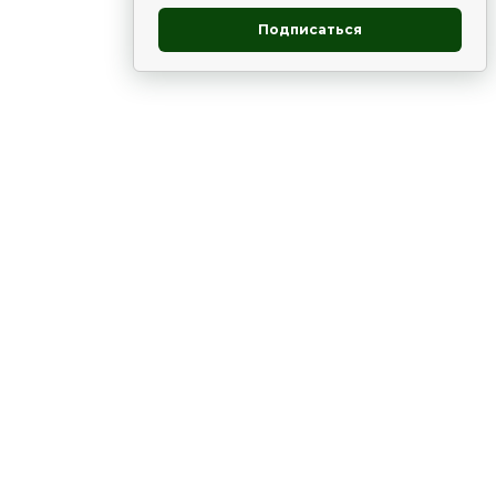
Подписаться
овник
ие
Статьи
Рододендрон
НОВОСТИ
 - юг
ВЫСТАВКИ, КОНФЕРЕНЦИИ
в России
ки
Цветник
Чай
в мире
ЛУННЫЙ КАЛЕНДАРЬ. ПРИМЕТЫ
ВСЯКО-РАЗНО