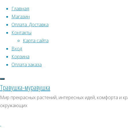
Перейти к содержимому
Главная
Магазин
Оплата. Доставка
Контакты
Карта сайта
Вход
Корзина
Что искать:
Оплата заказа
Поиск
Главная
Травушка-муравушка
Искать:
Архивы
Поиск
Тернстремия
Мир прекрасных растений, интересных идей, комфорта и кра
голоцветковая
Купить
Архивы
СКИДКИ, АКЦИИ
окружающих
Купить
Категории магазина
семена
семена
–
Клубни, луковицы