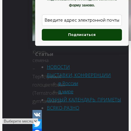
форму заново.
Подписаться
Купить
Статьи
семена
НОВОСТИ
–
ВЫСТАВКИ, КОНФЕРЕНЦИИ
Тернстремия
в России
голоцветковая
в мире
(Ternstroemia
ЛУННЫЙ КАЛЕНДАРЬ. ПРИМЕТЫ
gymnanthera)
ВСЯКО-РАЗНО
VK