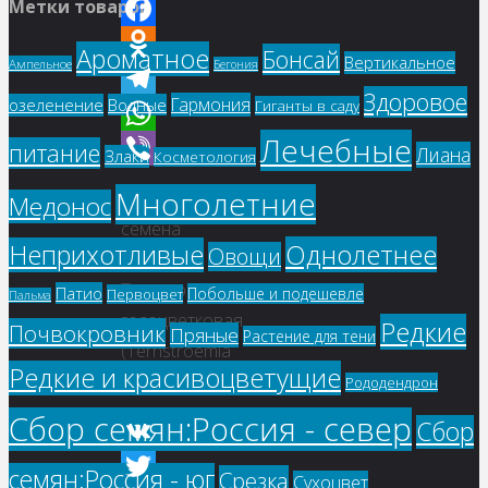
Метки товаров
Twitter
Facebook
Ароматное
Бонсай
Вертикальное
Ампельное
Бегония
Odnoklassniki
Здоровое
Гармония
озеленение
Водные
Гиганты в саду
Telegram
Лечебные
WhatsApp
питание
Лиана
Злаки
Косметология
Viber
Многолетние
Купить
Медонос
семена
Однолетнее
Неприхотливые
Овощи
–
Тернстремия
Патио
Побольше и подешевле
Первоцвет
Пальма
голоцветковая
Редкие
Почвокровник
Пряные
Растение для тени
(Ternstroemia
Редкие и красивоцветущие
gymnanthera)
Рододендрон
Сбор семян:Россия - север
Сбор
VK
семян:Россия - юг
Срезка
Сухоцвет