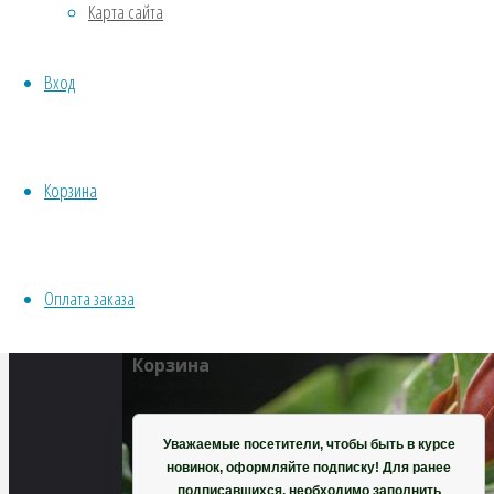
Карта сайта
размер
Водные
525
Хвойники
×
Вход
Пряные/лечебные
394
Овощи
пикселей
Все семена открытого грунта
Тернстремия
Эксперимент
Корзина
голоцветковая
Весь перечень семян магазина
ИНСТРУМЕНТЫ, ОБОРУДОВАНИЕ
Инструменты
Оплата заказа
Кашпо, горшки
Корзина
Уважаемые посетители, чтобы быть в курсе
новинок, оформляйте подписку! Для ранее
подписавшихся, необходимо заполнить