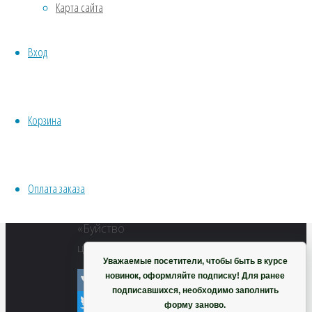
Карта сайта
Хвойники
Пряные/лечебные
Вход
Овощи
Все семена открытого грунта
Эксперимент
Весь перечень семян магазина
Корзина
ИНСТРУМЕНТЫ, ОБОРУДОВАНИЕ
Инструменты
Кашпо, горшки
Оплата заказа
Мирабилис
Корзина
«Буйство
цвета»
Уважаемые посетители, чтобы быть в курсе
новинок, оформляйте подписку! Для ранее
подписавшихся, необходимо заполнить
VK
форму заново.