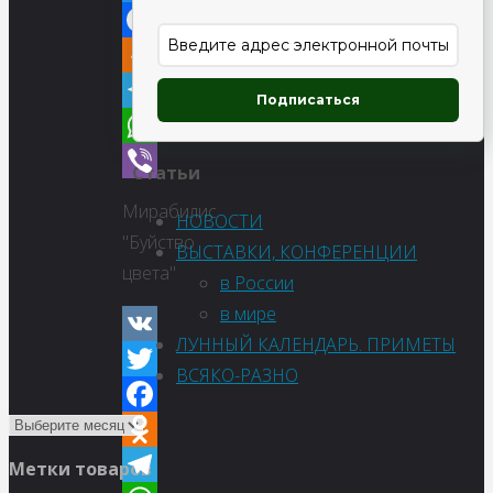
Twitter
Facebook
Odnoklassniki
Подписаться
Telegram
WhatsApp
Статьи
Viber
Мирабилис
НОВОСТИ
"Буйство
ВЫСТАВКИ, КОНФЕРЕНЦИИ
цвета"
в России
в мире
ЛУННЫЙ КАЛЕНДАРЬ. ПРИМЕТЫ
VK
ВСЯКО-РАЗНО
Twitter
Facebook
Odnoklassniki
Метки товаров