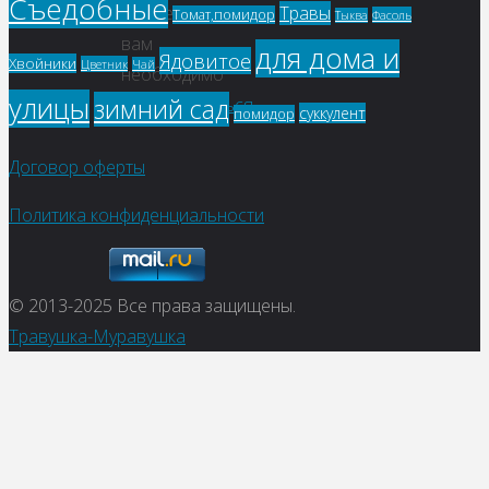
Съедобные
Травы
комментария
Томат,помидор
Фасоль
Тыква
вам
для дома и
Ядовитое
Хвойники
Цветник
Чай
необходимо
улицы
зимний сад
авторизоваться
.
суккулент
помидор
Договор оферты
Политика конфиденциальности
© 2013-2025
Все права защищены.
Травушка-Муравушка