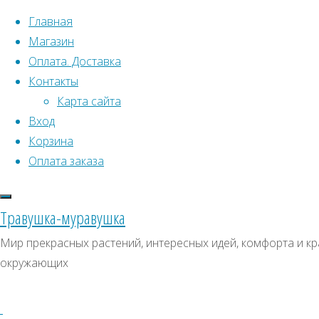
Перейти к содержимому
Главная
Магазин
Оплата. Доставка
Контакты
Карта сайта
Вход
Что искать:
Корзина
Оплата заказа
Поиск
Главная
Искать:
Архивы
Поиск
Мирабилис
Травушка-муравушка
"Буйство
1д0040
Архивы
СКИДКИ, АКЦИИ
Мир прекрасных растений, интересных идей, комфорта и кра
цвета"
окружающих
Категории магазина
1д0040
Клубни, луковицы
Полный
Семена комнатных растений