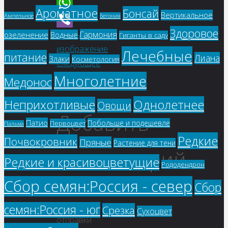
Telegram
Ароматное
Бонсай
Вертикальное
Ампельное
Бегония
WhatsApp
Здоровое
Гармония
Предыдущее
озеленение
Водные
Viber
Гиганты в саду
изображение
Лечебные
питание
Лиана
Злаки
Косметология
Следующее
Многолетние
изображение
Медонос
Однолетнее
Неприхотливые
Овощи
Добавить
Патио
Побольше и подешевле
Первоцвет
Пальма
Редкие
Почвокровник
Пряные
Растение для тени
комментарий
Редкие и красивоцветущие
Рододендрон
Сбор семян:Россия - север
Сбор
Для
семян:Россия - юг
Срезка
Сухоцвет
отправки