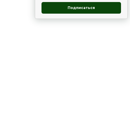
Подписаться
овник
ие
Статьи
Рододендрон
НОВОСТИ
 - юг
ВЫСТАВКИ, КОНФЕРЕНЦИИ
в России
ки
Цветник
Чай
в мире
ЛУННЫЙ КАЛЕНДАРЬ. ПРИМЕТЫ
ВСЯКО-РАЗНО