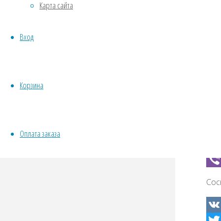
Карта сайта
Овощи
Все семена открытого грунта
Вход
Эксперимент
Сос
Весь перечень семян магазина
ИНСТРУМЕНТЫ, ОБОРУДОВАНИЕ
Инструменты
VK
Корзина
Кашпо, горшки
Twit
Fac
Odno
Оплата заказа
Tel
Wha
Vibe
Сос
VK