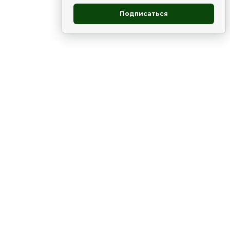
Подписаться
овник
ие
Статьи
Рододендрон
НОВОСТИ
 - юг
ВЫСТАВКИ, КОНФЕРЕНЦИИ
в России
ки
Цветник
Чай
в мире
ЛУННЫЙ КАЛЕНДАРЬ. ПРИМЕТЫ
ВСЯКО-РАЗНО