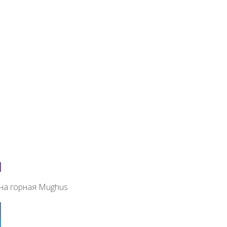
на горная Mughus
ter
ebook
klassniki
egram
tsApp
r
на горная Mughus