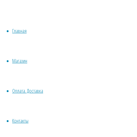
М
Медонос
Хвойные
Однолетн
Бонсай
Травы/овощи/лечебные
Пряные
Растени
Главная
Суккуленты, кактусы
Сбор сем
Другие
Все комнатные семена
Срезка
Семена растений открытого грунта
Сухоцв
Магазин
Однолетние
дл
Ядовитое
Многолетние
Почвокровные
Договор оферт
Оплата. Доставка
Кустарники
Деревья
Политика конф
Лианы
Водные
Контакты
Хвойники
© 2013-2025
Вс
Пряные/лечебные
Травушка-Мура