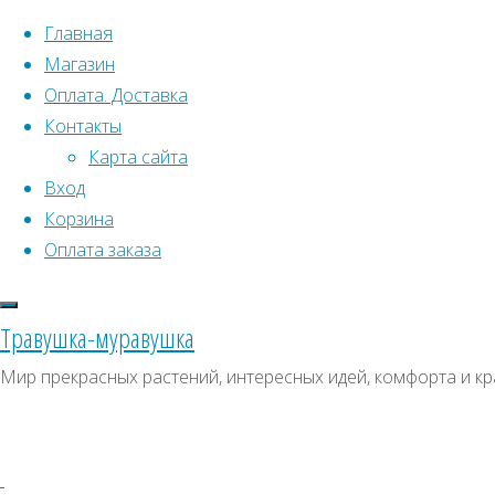
Перейти к содержимому
Главная
Магазин
Оплата. Доставка
Контакты
Карта сайта
Вход
Что искать:
Поиск
Корзина
Гла
Искать:
Оплата заказа
Архивы
Поиск
С
Архивы
СКИДКИ, АКЦИИ
Травушка-муравушка
Метки товаро
Категории магазина
Мир прекрасных растений, интересных идей, комфорта и кр
Аром
Клубни, луковицы
Пол
Ампельное
Семена комнатных растений
З
Гиганты в саду
Красивоцветущие
Декоративнолистные