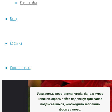
Карта сайта
Хвойники
Пряные/лечебные
Вход
Овощи
Все семена открытого грунта
Эксперимент
Весь перечень семян магазина
Корзина
ИНСТРУМЕНТЫ, ОБОРУДОВАНИЕ
Инструменты
Кашпо, горшки
Оплата заказа
Корзина
Уважаемые посетители, чтобы быть в курсе
новинок, оформляйте подписку! Для ранее
подписавшихся, необходимо заполнить
форму заново.