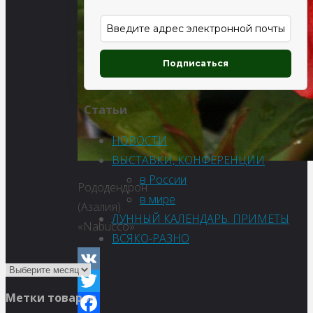
Подписаться
Статьи
НОВОСТИ
ВЫСТАВКИ, КОНФЕРЕНЦИИ
в России
Рододендрон
в мире
(Азалия)
ЛУННЫЙ КАЛЕНДАРЬ. ПРИМЕТЫ
«Nabucco»
ВСЯКО-РАЗНО
VK
Метки товаров
Twitter