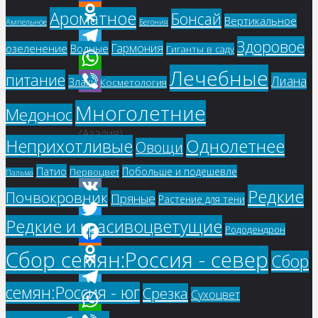
Facebook
Ароматное
Бонсай
Вертикальное
Ампельное
Бегония
Odnoklassniki
Здоровое
Гармония
озеленение
Водные
Гиганты в саду
Telegram
Лечебные
питание
Лиана
WhatsApp
Злаки
Косметология
Viber
Многолетние
Медонос
Рододендрон
(Азалия)
Однолетнее
Неприхотливые
Овощи
"Nabucco"
Патио
Побольше и подешевле
Первоцвет
Пальма
Редкие
Почвокровник
Пряные
Растение для тени
VK
Редкие и красивоцветущие
Рододендрон
Twitter
Сбор семян:Россия - север
Facebook
Сбор
Odnoklassniki
семян:Россия - юг
Срезка
Сухоцвет
Telegram