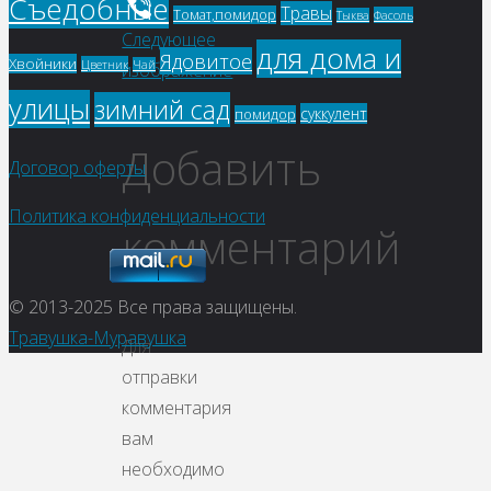
Съедобные
WhatsApp
Травы
Томат,помидор
Фасоль
Тыква
Следующее
Viber
для дома и
Ядовитое
Хвойники
Цветник
Чай
изображение
улицы
зимний сад
суккулент
помидор
Добавить
Договор оферты
Политика конфиденциальности
комментарий
© 2013-2025
Все права защищены.
Травушка-Муравушка
Для
отправки
комментария
вам
необходимо