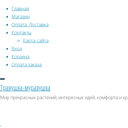
Перейти к содержимому
Главная
Магазин
Оплата. Доставка
Контакты
Карта сайта
Вход
Что искать:
Корзина
Оплата заказа
Поиск
Главная
Искать:
Архивы
Поиск
Рододендрон
Травушка-муравушка
"Nabucco"
Рододендрон
Архивы
СКИДКИ, АКЦИИ
Мир прекрасных растений, интересных идей, комфорта и кр
Рододендрон
Категории магазина
(Азалия)
(Азалия)
«Nabucco»
Клубни, луковицы
Семена комнатных растений