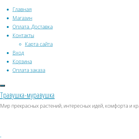
Перейти к содержимому
Главная
Магазин
Оплата. Доставка
Контакты
Карта сайта
Вход
Что искать:
Поиск
Корзина
Гла
Искать:
Оплата заказа
Архивы
Поиск
‘Che
К
Архивы
СКИДКИ, АКЦИИ
Травушка-муравушка
Метки товаро
Категории магазина
‘
Мир прекрасных растений, интересных идей, комфорта и кр
Аром
Клубни, луковицы
Ампельное
Семена комнатных растений
З
Гиганты в саду
Красивоцветущие
Пол
Декоративнолистные