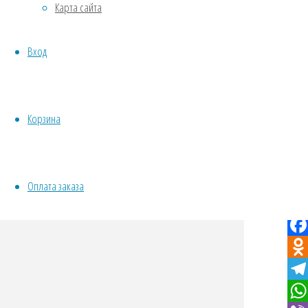
Карта сайта
Овощи
Все семена открытого грунта
Вход
Эксперимент
Весь перечень семян магазина
ИНСТРУМЕНТЫ, ОБОРУДОВАНИЕ
Инструменты
Корзина
Кашпо, горшки
Кал
Оплата заказа
VK
Twit
Fac
Odno
Tel