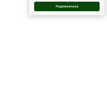
Подписаться
овник
ие
Статьи
Рододендрон
НОВОСТИ
 - юг
ВЫСТАВКИ, КОНФЕРЕНЦИИ
в России
ки
Цветник
Чай
в мире
ЛУННЫЙ КАЛЕНДАРЬ. ПРИМЕТЫ
ВСЯКО-РАЗНО