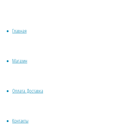
М
Медонос
Хвойные
Однолетн
Бонсай
Травы/овощи/лечебные
Пряные
Растени
Главная
Суккуленты, кактусы
Сбор сем
Другие
Все комнатные семена
Срезка
Семена растений открытого грунта
Сухоцв
Магазин
Однолетние
дл
Ядовитое
Многолетние
Почвокровные
Договор оферт
Оплата. Доставка
Кустарники
Деревья
Политика конф
Лианы
Водные
Контакты
Хвойники
© 2013-2025
Вс
Пряные/лечебные
Травушка-Мура