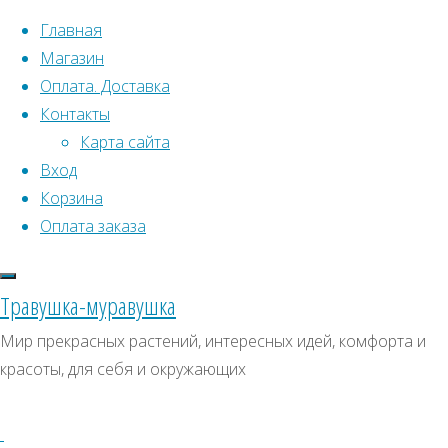
Перейти к содержимому
Главная
Магазин
Оплата. Доставка
Контакты
Карта сайта
Вход
Что искать:
Корзина
Оплата заказа
Поиск
Главная
Искать:
Архивы
Поиск
Нагейя
Травушка-муравушка
Нагейя
Нагейя
Архивы
СКИДКИ, АКЦИИ
Мир прекрасных растений, интересных идей, комфорта и
(Nageia)
красоты, для себя и окружающих
Категории магазина
(Nageia)
Клубни, луковицы
Семена комнатных растений