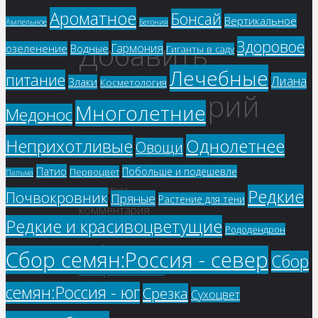
Ароматное
Бонсай
Вертикальное
Ампельное
Бегония
Добавить
Здоровое
Гармония
озеленение
Водные
Гиганты в саду
Лечебные
питание
Лиана
Злаки
Косметология
комментарий
Многолетние
Медонос
Однолетнее
Неприхотливые
Овощи
Для
Патио
Побольше и подешевле
Первоцвет
Пальма
отправки
Редкие
Почвокровник
Пряные
Растение для тени
комментария
Редкие и красивоцветущие
вам
Рододендрон
необходимо
Сбор семян:Россия - север
Сбор
авторизоваться
.
семян:Россия - юг
Срезка
Сухоцвет