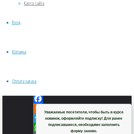
Карта сайта
Хвойники
Пряные/лечебные
Вход
Овощи
Все семена открытого грунта
Эксперимент
Весь перечень семян магазина
Корзина
ИНСТРУМЕНТЫ, ОБОРУДОВАНИЕ
Нагейя
Инструменты
(Nageia)
Кашпо, горшки
Оплата заказа
VK
Корзина
Twitter
Facebook
Уважаемые посетители, чтобы быть в курсе
Odnoklassniki
новинок, оформляйте подписку! Для ранее
подписавшихся, необходимо заполнить
Telegram
форму заново.