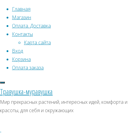
Перейти к содержимому
Главная
Магазин
Оплата. Доставка
Контакты
Карта сайта
Вход
Что искать:
Корзина
Оплата заказа
Поиск
Главная
Искать:
Архивы
Поиск
АБ121
Травушка-муравушка
АБ121
АБ121
Архивы
СКИДКИ, АКЦИИ
Мир прекрасных растений, интересных идей, комфорта и
красоты, для себя и окружающих
Категории магазина
Клубни, луковицы
Полный
Семена комнатных растений