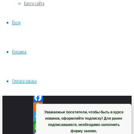
Карта сайта
Хвойники
Пряные/лечебные
VK
Вход
Овощи
Twitter
Все семена открытого грунта
Эксперимент
Facebook
Весь перечень семян магазина
Odnoklassniki
Корзина
ИНСТРУМЕНТЫ, ОБОРУДОВАНИЕ
Telegram
Инструменты
WhatsApp
Кашпо, горшки
Viber
Оплата заказа
VK
Корзина
Twitter
Facebook
Уважаемые посетители, чтобы быть в курсе
Odnoklassniki
новинок, оформляйте подписку! Для ранее
подписавшихся, необходимо заполнить
Telegram
форму заново.