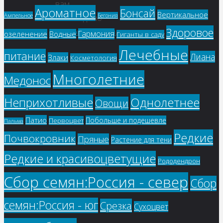
вам
Ароматное
Бонсай
Вертикальное
Ампельное
Бегония
необходимо
Здоровое
авторизоваться
.
Гармония
озеленение
Водные
Гиганты в саду
Лечебные
питание
Лиана
Злаки
Косметология
Многолетние
Медонос
Однолетнее
Неприхотливые
Овощи
Патио
Побольше и подешевле
Первоцвет
Пальма
Редкие
Почвокровник
Пряные
Растение для тени
Редкие и красивоцветущие
Рододендрон
Сбор семян:Россия - север
Сбор
семян:Россия - юг
Срезка
Сухоцвет