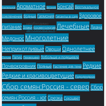
отправки
Ароматное
Бонсай
Вертикальное
Ампельное
Бегония
комментария
Здоровое
Гармония
озеленение
Водные
Гиганты в саду
вам
необходимо
Лечебные
питание
Лиана
Злаки
Косметология
авторизоваться
.
Многолетние
Медонос
Однолетнее
Неприхотливые
Овощи
Патио
Побольше и подешевле
Первоцвет
Пальма
Редкие
Почвокровник
Пряные
Растение для тени
Редкие и красивоцветущие
Рододендрон
Сбор семян:Россия - север
Сбор
семян:Россия - юг
Срезка
Сухоцвет