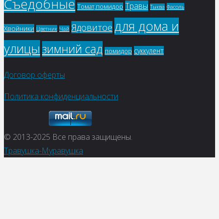
Съедобные
Травы
Томат,помидор
Фасоль
Тыква
для дома и
Ядовитое
Хвойники
Цветник
Чай
улицы
зимний сад
суккулент
помидор
Договор оферты
Политика конфиденциальности
© 2013-2025
Все права защищены.
Травушка-Муравушка