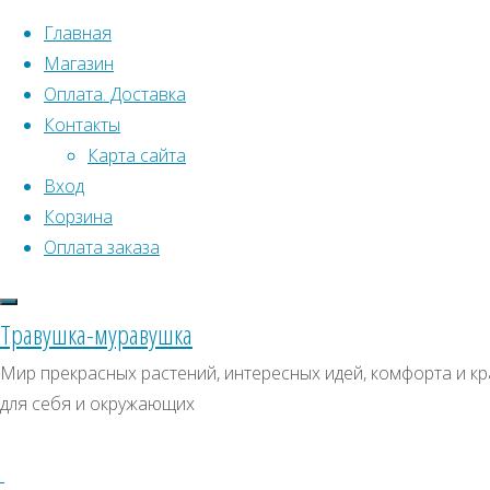
Перейти к содержимому
Главная
Магазин
Оплата. Доставка
Контакты
Карта сайта
Вход
Что искать:
Корзина
Оплата заказа
Поиск
Главная
Искать:
Архивы
Поиск
ИМ816
Травушка-муравушка
ИМ816
ИМ816
Архивы
СКИДКИ, АКЦИИ
Мир прекрасных растений, интересных идей, комфорта и кр
для себя и окружающих
Категории магазина
Клубни, луковицы
Полный
Семена комнатных растений