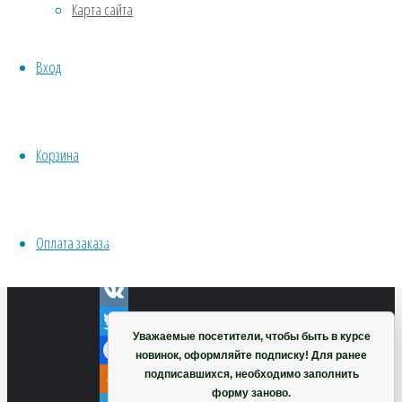
Карта сайта
Хвойники
Пряные/лечебные
Вход
Овощи
Все семена открытого грунта
Эксперимент
VK
Весь перечень семян магазина
Twitter
Корзина
ИНСТРУМЕНТЫ, ОБОРУДОВАНИЕ
Facebook
Инструменты
Odnoklassniki
Кашпо, горшки
Telegram
Оплата заказа
WhatsApp
Корзина
Viber
VK
Уважаемые посетители, чтобы быть в курсе
Twitter
новинок, оформляйте подписку! Для ранее
подписавшихся, необходимо заполнить
Facebook
форму заново.