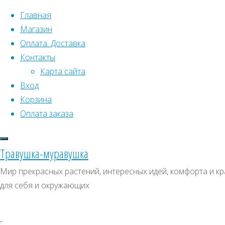
Перейти к содержимому
Главная
Магазин
Оплата. Доставка
Контакты
Карта сайта
Вход
Что искать:
Корзина
Оплата заказа
Поиск
Главная
Искать:
Архивы
Поиск
КЦ117
Травушка-муравушка
КЦ117
КЦ117
Архивы
СКИДКИ, АКЦИИ
Мир прекрасных растений, интересных идей, комфорта и кр
для себя и окружающих
Категории магазина
Клубни, луковицы
Полный
Семена комнатных растений