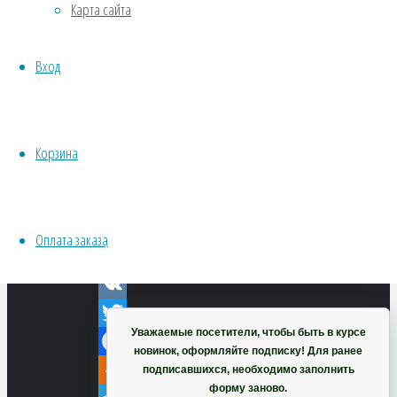
Карта сайта
Хвойники
Пряные/лечебные
Вход
Овощи
Все семена открытого грунта
VK
Эксперимент
Twitter
Весь перечень семян магазина
Корзина
ИНСТРУМЕНТЫ, ОБОРУДОВАНИЕ
Facebook
Инструменты
Odnoklassniki
Кашпо, горшки
Telegram
Оплата заказа
WhatsApp
Корзина
Viber
VK
Уважаемые посетители, чтобы быть в курсе
Twitter
новинок, оформляйте подписку! Для ранее
Facebook
подписавшихся, необходимо заполнить
форму заново.