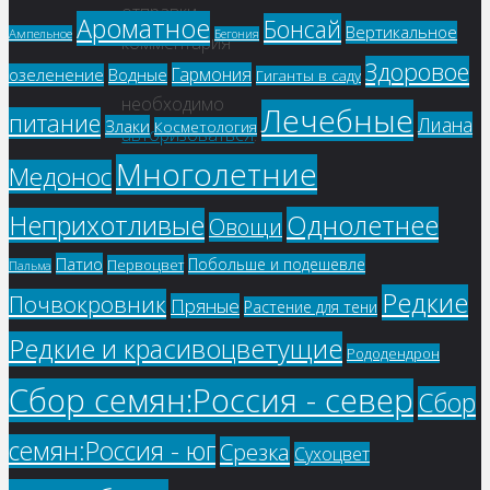
отправки
Ароматное
Бонсай
Вертикальное
Ампельное
Бегония
комментария
Здоровое
вам
Гармония
озеленение
Водные
Гиганты в саду
необходимо
Лечебные
питание
Лиана
Злаки
Косметология
авторизоваться
.
Многолетние
Медонос
Однолетнее
Неприхотливые
Овощи
Патио
Побольше и подешевле
Первоцвет
Пальма
Редкие
Почвокровник
Пряные
Растение для тени
Редкие и красивоцветущие
Рододендрон
Сбор семян:Россия - север
Сбор
семян:Россия - юг
Срезка
Сухоцвет