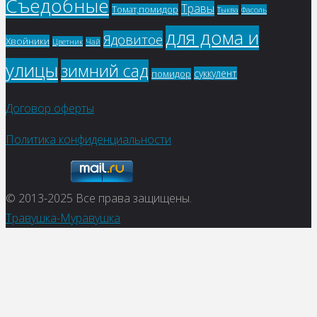
Съедобные
Травы
Томат,помидор
Фасоль
Тыква
для дома и
Ядовитое
Хвойники
Цветник
Чай
улицы
зимний сад
суккулент
помидор
Договор оферты
Политика конфиденциальности
© 2013-2025
Все права защищены.
Травушка-Муравушка