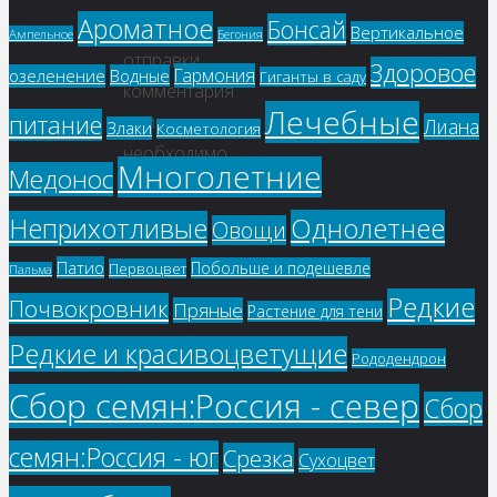
Ароматное
Бонсай
Для
Вертикальное
Ампельное
Бегония
отправки
Здоровое
Гармония
озеленение
Водные
Гиганты в саду
комментария
Лечебные
питание
вам
Лиана
Злаки
Косметология
необходимо
Многолетние
Медонос
авторизоваться
.
Однолетнее
Неприхотливые
Овощи
Патио
Побольше и подешевле
Первоцвет
Пальма
Редкие
Почвокровник
Пряные
Растение для тени
Редкие и красивоцветущие
Рододендрон
Сбор семян:Россия - север
Сбор
семян:Россия - юг
Срезка
Сухоцвет