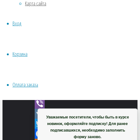
Карта сайта
Хвойники
Пряные/лечебные
Вход
Овощи
Все семена открытого грунта
Эксперимент
Весь перечень семян магазина
Корзина
VK
ИНСТРУМЕНТЫ, ОБОРУДОВАНИЕ
Twitter
Инструменты
Facebook
Кашпо, горшки
Odnoklassniki
Оплата заказа
Telegram
Корзина
WhatsApp
Viber
Уважаемые посетители, чтобы быть в курсе
VK
новинок, оформляйте подписку! Для ранее
подписавшихся, необходимо заполнить
Twitter
форму заново.