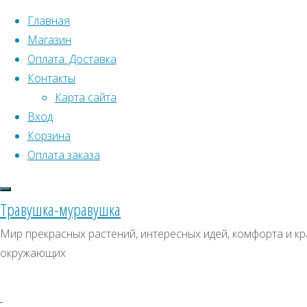
Перейти к содержимому
Главная
Магазин
Оплата. Доставка
Контакты
Карта сайта
Вход
Что искать:
Корзина
Оплата заказа
Поиск
Главная
Искать:
Архивы
Поиск
КЦ126
Травушка-муравушка
КЦ126
КЦ126
Архивы
СКИДКИ, АКЦИИ
Мир прекрасных растений, интересных идей, комфорта и кра
окружающих
Категории магазина
Клубни, луковицы
Полный
Семена комнатных растений