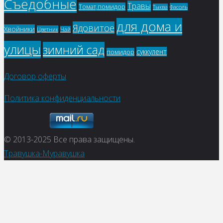
Съедобные
Травы
Томат,помидор
Фасоль
Тыква
для дома и
Ядовитое
Хвойники
Цветник
Чай
улицы
зимний сад
суккулент
помидор
Договор оферты
Политика конфиденциальности
© 2013-2025
Все права защищены.
Травушка-Муравушка